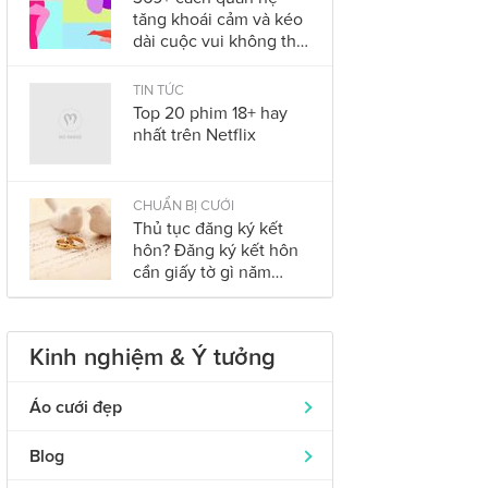
tăng khoái cảm và kéo
dài cuộc vui không thể
bỏ qua trong năm
2023
TIN TỨC
Top 20 phim 18+ hay
nhất trên Netflix
CHUẨN BỊ CƯỚI
Thủ tục đăng ký kết
hôn? Đăng ký kết hôn
cần giấy tờ gì năm
2023?
Kinh nghiệm & Ý tưởng
Áo cưới đẹp
Áo dài cưới
319
Blog
Nhẫn cưới đẹp
242