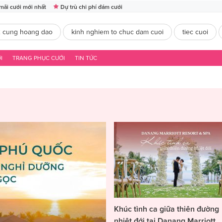
mãi cưới mới nhất
Dự trù chi phí đám cưới
2 cung hoang dao
kinh nghiem to chuc dam cuoi
tiec cuoi
I
TRANG PHỤC CƯỚI
TIN TỨC
Khúc tình ca giữa thiên đường
nhiệt đới tại Danang Marriott