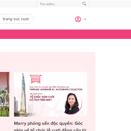
trang suc cuoi
Marry phỏng vấn độc quyền: Góc
nhìn về tổ chức lễ cưới đẳng cấp từ