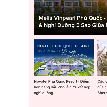
Meliá Vinpearl Phú Quốc -
& Nghỉ Dưỡng 5 Sao Giữa
Novotel Phu Quoc Resort - Điểm
Câu c
hẹn hàng đầu cho lễ cưới kết hợp
của c
nghỉ dưỡng
Sher