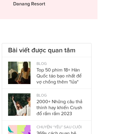
Danang Resort
Bài viết được quan tâm
BLOG
Top 50 phim 18+ Hàn
Quốc táo bạo nhất để
vợ chồng thêm "lửa"
BLOG
2000+ Những câu thả
thính hay khiến Crush
đổ rầm rầm 2023
CHUYỆN “YÊU” SAU CƯỚI
369+ cách quan hệ