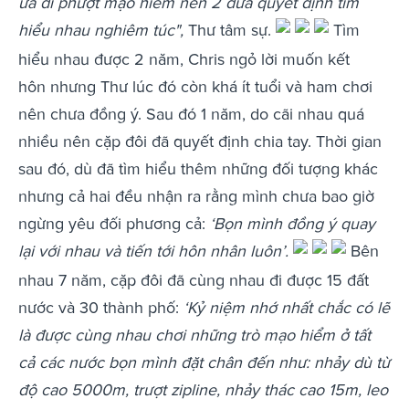
ưa đi phượt mạo hiểm nên 2 đứa quyết định tìm
hiểu nhau nghiêm túc",
Thư tâm sự.
Tìm
hiểu nhau được 2 năm, Chris ngỏ lời muốn kết
hôn nhưng Thư lúc đó còn khá ít tuổi và ham chơi
nên chưa đồng ý. Sau đó 1 năm, do cãi nhau quá
nhiều nên cặp đôi đã quyết định chia tay. Thời gian
sau đó, dù đã tìm hiểu thêm những đối tượng khác
nhưng cả hai đều nhận ra rằng mình chưa bao giờ
ngừng yêu đối phương cả:
‘Bọn mình đồng ý quay
lại với nhau và tiến tới hôn nhân luôn’.
Bên
nhau 7 năm, cặp đôi đã cùng nhau đi được 15 đất
nước và 30 thành phố:
‘Kỷ niệm nhớ nhất chắc có lẽ
là được cùng nhau chơi những trò mạo hiểm ở tất
cả các nước bọn mình đặt chân đến như: nhảy dù từ
độ cao 5000m, trượt zipline, nhảy thác cao 15m, leo