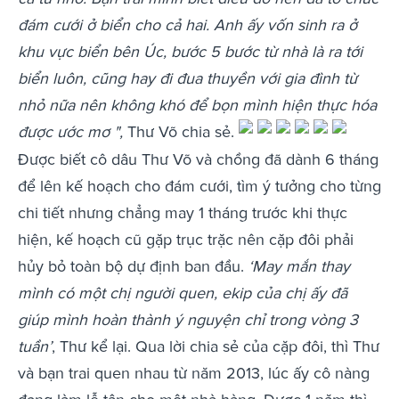
đám cưới ở biển cho cả hai. Anh ấy vốn sinh ra ở
khu vực biển bên Úc, bước 5 bước từ nhà là ra tới
biển luôn, cũng hay đi đua thuyền với gia đình từ
nhỏ nữa nên không khó để bọn mình hiện thực hóa
được ước mơ ",
Thư Võ chia sẻ.
Được biết cô dâu Thư Võ và chồng đã dành 6 tháng
để lên kế hoạch cho đám cưới, tìm ý tưởng cho từng
chi tiết nhưng chẳng may 1 tháng trước khi thực
hiện, kế hoạch cũ gặp trục trặc nên cặp đôi phải
hủy bỏ toàn bộ dự định ban đầu.
‘May mắn thay
mình có một chị người quen, ekip của chị ấy đã
giúp mình hoàn thành ý nguyện chỉ trong vòng 3
tuần’
, Thư kể lại. Qua lời chia sẻ của cặp đôi, thì Thư
và bạn trai quen nhau từ năm 2013, lúc ấy cô nàng