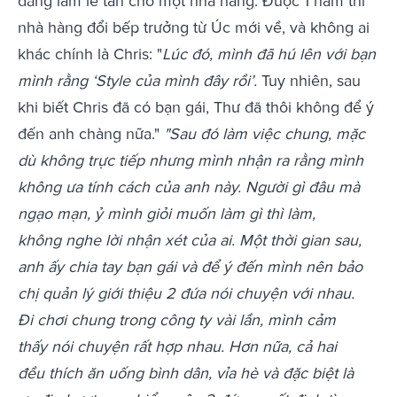
đang làm lễ tân cho một nhà hàng. Được 1 năm thì
nhà hàng đổi bếp trưởng từ Úc mới về, và không ai
khác chính là Chris: "
Lúc đó, mình đã hú lên với bạn
mình rằng ‘Style của mình đây rồi’.
Tuy nhiên, sau
khi biết Chris đã có bạn gái, Thư đã thôi không để ý
đến anh chàng nữa."
"Sau đó làm việc chung, mặc
dù không trực tiếp nhưng mình nhận ra rằng mình
không ưa tính cách của anh này. Người gì đâu mà
ngạo mạn, ỷ mình giỏi muốn làm gì thì làm,
không nghe lời nhận xét của ai. Một thời gian sau,
anh ấy chia tay bạn gái và để ý đến mình nên bảo
chị quản lý giới thiệu 2 đứa nói chuyện với nhau.
Đi chơi chung trong công ty vài lần, mình cảm
thấy nói chuyện rất hợp nhau. Hơn nữa, cả hai
đều thích ăn uống bình dân, vỉa hè và đặc biệt là