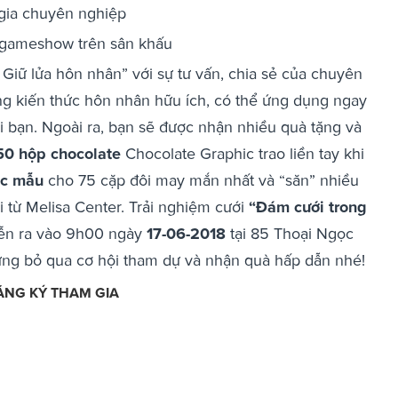
 gia chuyên nghiệp
i gameshow trên sân khấu
Giữ lửa hôn nhân” với sự tư vấn, chia sẻ của chuyên
ững kiến thức hôn nhân hữu ích, có thể ứng dụng ngay
 bạn. Ngoài ra, bạn sẽ được nhận nhiều quà tặng và
50 hộp chocolate
Chocolate Graphic trao liền tay khi
ệc mẫu
cho 75 cặp đôi may mắn nhất và “săn” nhiều
i từ Melisa Center.
Trải nghiệm cưới
“Đám cưới trong
iễn ra vào 9h00 ngày
17-06-2018
tại
85 Thoại Ngọc
g bỏ qua cơ hội tham dự và nhận quà hấp dẫn nhé!
ĂNG KÝ THAM GIA