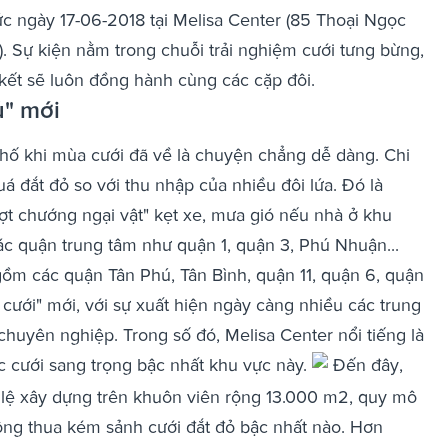
c ngày 17-06-2018 tại Melisa Center (
85 Thoại Ngọc
).
Sự kiện nằm trong chuỗi trải nghiệm cưới tưng bừng,
 kết sẽ luôn đồng hành cùng các cặp đôi.
ủ" mới
phố khi mùa cưới đã về là chuyện chẳng dễ dàng. Chi
quá đắt đỏ so với thu nhập của nhiều đôi lứa. Đó là
ợt chướng ngại vật" kẹt xe, mưa gió nếu nhà ở khu
các quận trung tâm như quận 1, quận 3, Phú Nhuận...
gồm các quận Tân Phú, Tân Bình, quận 11, quận 6, quận
cưới" mới, với sự xuất hiện ngày càng nhiều các trung
chuyên nghiệp. Trong số đó, Melisa Center nổi tiếng là
c cưới sang trọng bậc nhất khu vực này.
Đến đây,
 lệ
xây dựng trên khuôn viên rộng 13.000 m
2
, quy mô
hông thua kém sảnh cưới đắt đỏ bậc nhất nào.
H
ơn