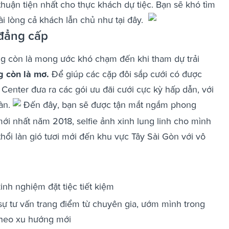
thuận tiện nhất cho thực khách dự tiệc. Bạn sẽ khó tìm
ài lòng cả khách lẫn chủ như tại đây.
 đẳng cấp
g còn là mong ước khó chạm đến khi tham dự trải
g còn là mơ.
Để giúp các cặp đôi sắp cưới có được
 Center đưa ra các gói ưu đãi cưới cực kỳ hấp dẫn, với
bàn.
Đến đây, bạn sẽ được tận mắt ngắm phong
mới nhất năm 2018, selfie ảnh xinh lung linh cho mình
thổi làn gió tươi mới đến khu vực Tây Sài Gòn với vô
inh nghiệm đặt tiệc tiết kiệm
sự tư vấn trang điểm từ chuyên gia, ướm mình trong
 theo xu hướng mới