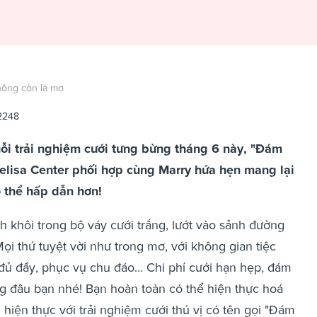
hông còn là mơ
2248
huỗi trải nghiệm cưới tưng bừng tháng 6 này, "Đám
elisa Center phối hợp cùng Marry hứa hẹn mang lại
ó thể hấp dẫn hơn!
h khôi trong bộ váy cưới trắng, lướt vào sảnh đường
i thứ tuyệt vời như trong mơ, với không gian tiệc
 đủ đầy, phục vụ chu đáo... Chi phí cưới hạn hẹp, đám
ng đâu bạn nhé! Bạn hoàn toàn có thể hiện thực hoá
 hiện thực với trải nghiệm cưới thú vị có tên gọi "Đám