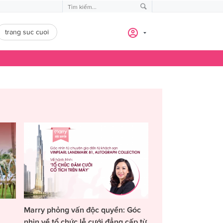
trang suc cuoi
Marry phỏng vấn độc quyền: Góc
nhìn về tổ chức lễ cưới đẳng cấp từ