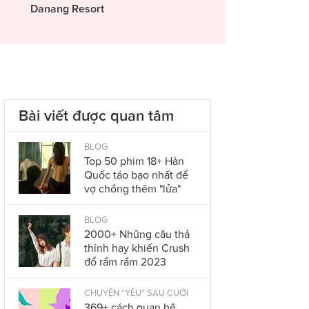
Danang Resort
Bài viết được quan tâm
BLOG
Top 50 phim 18+ Hàn
Quốc táo bạo nhất để
vợ chồng thêm "lửa"
BLOG
2000+ Những câu thả
thính hay khiến Crush
đổ rầm rầm 2023
CHUYỆN “YÊU” SAU CƯỚI
369+ cách quan hệ