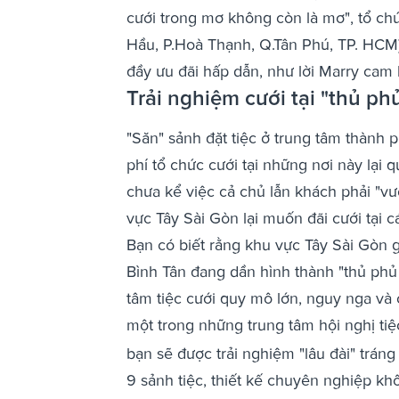
cưới trong mơ không còn là mơ", tổ chứ
Hầu, P.Hoà Thạnh, Q.Tân Phú, TP. HCM
đầy ưu đãi hấp dẫn, như lời Marry cam
Trải nghiệm cưới tại "thủ ph
"Săn" sảnh đặt tiệc ở trung tâm thành 
phí tổ chức cưới tại những nơi này lại 
chưa kể việc cả chủ lẫn khách phải "vư
vực Tây Sài Gòn lại muốn đãi cưới tại 
Bạn có biết rằng khu vực Tây Sài Gòn 
Bình Tân đang dần hình thành "thủ phủ 
tâm tiệc cưới quy mô lớn, nguy nga và 
một trong những trung tâm hội nghị tiệ
bạn sẽ được trải nghiệm "lâu đài" tráng
9 sảnh tiệc, thiết kế chuyên nghiệp k