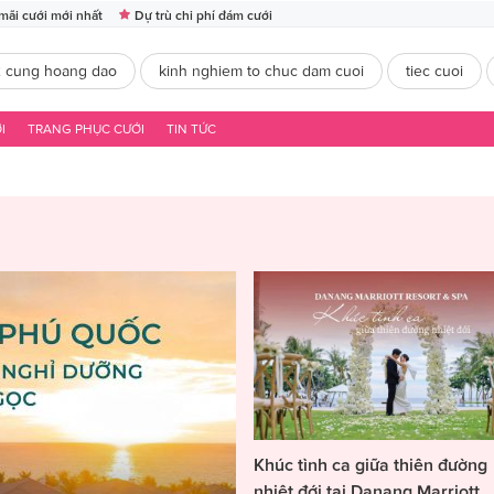
mãi cưới mới nhất
Dự trù chi phí đám cưới
2 cung hoang dao
kinh nghiem to chuc dam cuoi
tiec cuoi
I
TRANG PHỤC CƯỚI
TIN TỨC
Khúc tình ca giữa thiên đường
nhiệt đới tại Danang Marriott