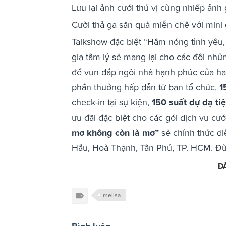
Lưu lại ảnh cưới thú vị cùng nhiếp ảnh
Cười thả ga săn quà miễn chê với min
Talkshow đặc biệt “Hâm nóng tình yêu, 
gia tâm lý sẽ mang lại cho các đôi nh
để vun đắp ngôi nhà hạnh phúc của hai
phần thưởng hấp dẫn từ ban tổ chức,
1
check-in tại sự kiện,
150 suất dự dạ ti
ưu đãi đặc biệt cho các gói dịch vụ cướ
mơ không còn là mơ”
sẽ chính thức d
Hầu, Hoà Thạnh, Tân Phú, TP. HCM.
Đừn
Đ
melisa