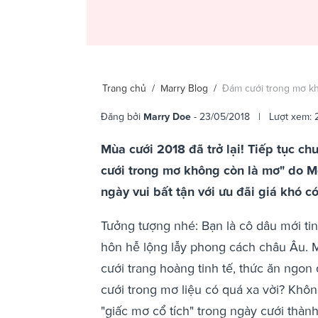
Trang chủ
/
Marry Blog
/
Đám cưới trong mơ k
Đăng bởi
Marry Doe
- 23/05/2018 | Lượt xem: 
Mùa cưới 2018 đã trở lại! Tiếp tục c
cưới trong mơ không còn là mơ" do M
ngày vui bất tận với ưu đãi giá khó c
Tưởng tượng nhé: Bạn là cô dâu mới tin
hôn hễ lộng lẫy phong cách châu Âu. Mọ
cưới trang hoàng tinh tế, thức ăn ngon
cưới trong mơ liệu có quá xa vời? Khô
"giấc mơ cổ tích" trong ngày cưới thành