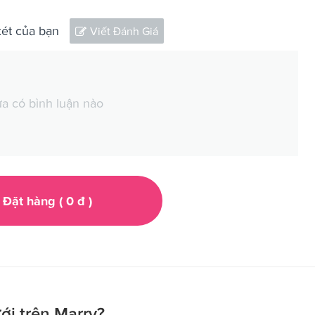
xét của bạn
Viết Đánh Giá
a có bình luận nào
Đặt hàng (
0
đ
)
ới trên Marry?