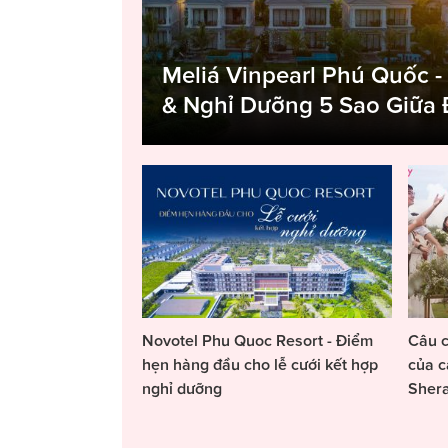
Meliá Vinpearl Phú Quốc -
& Nghỉ Dưỡng 5 Sao Giữa
Novotel Phu Quoc Resort - Điểm
Câu c
hẹn hàng đầu cho lễ cưới kết hợp
của c
nghỉ dưỡng
Sher