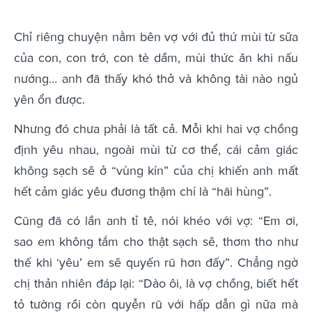
Chỉ riêng chuyện nằm bên vợ với đủ thứ mùi từ sữa
của con, con trớ, con tè dầm, mùi thức ăn khi nấu
nướng… anh đã thấy khó thở và không tài nào ngủ
yên ổn được.
Nhưng đó chưa phải là tất cả. Mỗi khi hai vợ chồng
định yêu nhau, ngoài mùi từ cơ thể, cái cảm giác
không sạch sẽ ở “vùng kín” của chị khiến anh mất
hết cảm giác yêu đương thậm chí là “hãi hùng”.
Cũng đã có lần anh tỉ tê, nói khéo với vợ: “Em ơi,
sao em không tắm cho thật sạch sẽ, thơm tho như
thế khi ‘yêu’ em sẽ quyến rũ hơn đấy”. Chẳng ngờ
chị thản nhiên đáp lại: “Dào ôi, là vợ chồng, biết hết
tỏ tường rồi còn quyễn rũ với hấp dẫn gì nữa mà