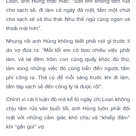
Loan, anh Hùng thắc mắc: “Sao em không tắm rửa
cho sạch sẽ, đi làm cả ngày đã mệt, tắm một chút
cho sạch sẽ và thư thái. Như thế ngủ cũng ngon và
thoải mái hơn”.
Nhưng rồi anh Hùng không biết phải nói gì trước lí
do vợ đưa ra: “Mỗi tối em có bao nhiêu việc phải
làm, vả lại đêm hôm con cũng quấy khóc đủ thứ,
làm xong những việc đó cũng bẩn đến người, tắm
phí công ra. Thà cứ để mỗi sáng trước khi đi làm,
tắm táp sạch sẽ đến công ty là được rồi”.
Chính vì cái lí luận đó mà kể từ ngày chị Loan không
chịu tắm rửa vào buổi tối, anh Hùng luôn phải đối
mặt với những cảm giác khó chịu và “khiếp đảm”
khi “gần gũi” vợ.