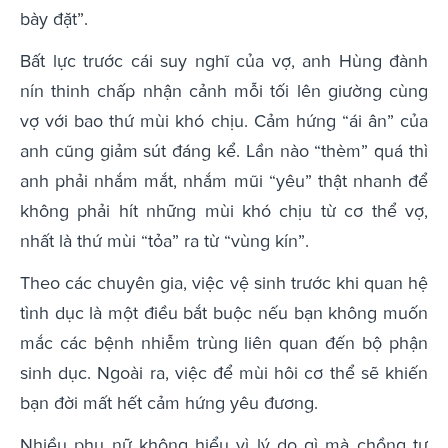
bày đặt”.
Bất lực trước cái suy nghĩ của vợ, anh Hùng đành
nín thinh chấp nhận cảnh mỗi tối lên giường cùng
vợ với bao thứ mùi khó chịu. Cảm hứng “ái ân” của
anh cũng giảm sút đáng kể. Lần nào “thèm” quá thì
anh phải nhắm mắt, nhắm mũi “yêu” thật nhanh để
không phải hít những mùi khó chịu từ cơ thể vợ,
nhất là thứ mùi “tỏa” ra từ “vùng kín”.
Theo các chuyên gia, việc vệ sinh trước khi quan hệ
tình dục là một điều bắt buộc nếu bạn không muốn
mắc các bệnh nhiễm trùng liên quan đến bộ phận
sinh dục. Ngoài ra, việc để mùi hôi cơ thể sẽ khiến
bạn đời mất hết cảm hứng yêu đương.
Nhiều phụ nữ không hiểu vì lý do gì mà chồng tự