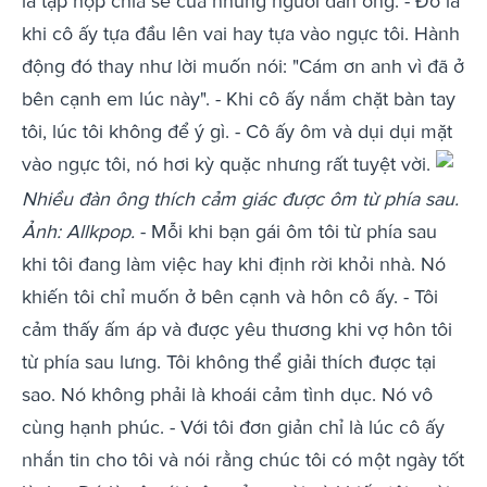
là tập hợp chia sẻ của những người đàn ông: - Đó là
khi cô ấy tựa đầu lên vai hay tựa vào ngực tôi. Hành
động đó thay như lời muốn nói: "Cám ơn anh vì đã ở
bên cạnh em lúc này". - Khi cô ấy nắm chặt bàn tay
tôi, lúc tôi không để ý gì. - Cô ấy ôm và dụi dụi mặt
vào ngực tôi, nó hơi kỳ quặc nhưng rất tuyệt vời.
Nhiều đàn ông thích cảm giác được ôm từ phía sau.
Ảnh: Allkpop.
- Mỗi khi bạn gái ôm tôi từ phía sau
khi tôi đang làm việc hay khi định rời khỏi nhà. Nó
khiến tôi chỉ muốn ở bên cạnh và hôn cô ấy. - Tôi
cảm thấy ấm áp và được yêu thương khi vợ hôn tôi
từ phía sau lưng. Tôi không thể giải thích được tại
sao. Nó không phải là khoái cảm tình dục. Nó vô
cùng hạnh phúc. - Với tôi đơn giản chỉ là lúc cô ấy
nhắn tin cho tôi và nói rằng chúc tôi có một ngày tốt