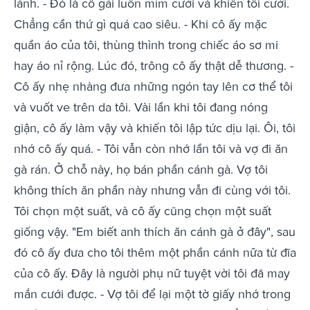
lành. - Đó là cô gái luôn mỉm cười và khiến tôi cười.
Chẳng cần thứ gì quá cao siêu. - Khi cô ấy mặc
quần áo của tôi, thùng thình trong chiếc áo sơ mi
hay áo nỉ rộng. Lúc đó, trông cô ấy thật dễ thương. -
Cô ấy nhẹ nhàng đưa những ngón tay lên cơ thể tôi
và vuốt ve trên da tôi. Vài lần khi tôi đang nóng
giận, cô ấy làm vậy và khiến tôi lập tức dịu lại. Ôi, tôi
nhớ cô ấy quá. - Tôi vẫn còn nhớ lần tôi và vợ đi ăn
gà rán. Ở chỗ này, họ bán phần cánh gà. Vợ tôi
không thích ăn phần này nhưng vẫn đi cùng với tôi.
Tôi chọn một suất, và cô ấy cũng chọn một suất
giống vậy. "Em biết anh thích ăn cánh gà ở đây", sau
đó cô ấy đưa cho tôi thêm một phần cánh nữa từ đĩa
của cô ấy. Đây là người phụ nữ tuyệt vời tôi đã may
mắn cưới được. - Vợ tôi để lại một tờ giấy nhớ trong