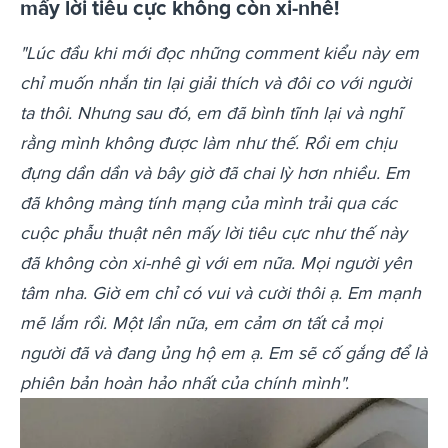
mấy lời tiêu cực không còn xi-nhê!
"Lúc đầu khi mới đọc những comment kiểu này em
chỉ muốn nhắn tin lại giải thích và đôi co với người
ta thôi. Nhưng sau đó, em đã bình tĩnh lại và nghĩ
rằng mình không được làm như thế. Rồi em chịu
đựng dần dần và bây giờ đã chai lỳ hơn nhiều.
Em
đã không màng tính mạng của mình trải qua các
cuộc phẫu thuật nên mấy lời tiêu cực như thế này
đã không còn xi-nhê gì với em nữa. Mọi người yên
tâm nha. Giờ em chỉ có vui và cười thôi ạ. Em mạnh
mẽ lắm rồi.
Một lần nữa, em cảm ơn tất cả mọi
người đã và đang ủng hộ em ạ. Em sẽ cố gắng để là
phiên bản hoàn hảo nhất của chính mình".