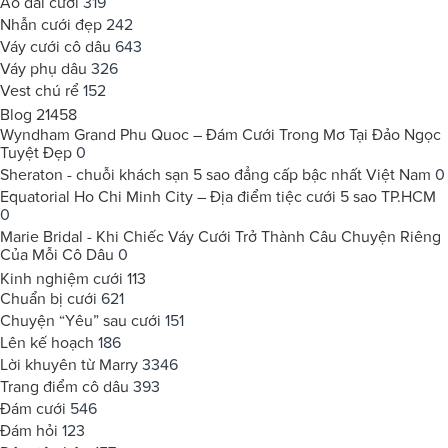
Áo dài cưới
319
Nhẫn cưới đẹp
242
Váy cưới cô dâu
643
Váy phụ dâu
326
Vest chú rể
152
Blog
21458
Wyndham Grand Phu Quoc – Đám Cưới Trong Mơ Tại Đảo Ngọc
Tuyệt Đẹp
0
Sheraton - chuỗi khách sạn 5 sao đẳng cấp bậc nhất Việt Nam
0
Equatorial Ho Chi Minh City – Địa điểm tiệc cưới 5 sao TP.HCM
0
Marie Bridal - Khi Chiếc Váy Cưới Trở Thành Câu Chuyện Riêng
Của Mỗi Cô Dâu
0
Kinh nghiệm cưới
113
Chuẩn bị cưới
621
Chuyện “Yêu” sau cưới
151
Lên kế hoạch
186
Lời khuyên từ Marry
3346
Trang điểm cô dâu
393
Đám cưới
546
Đám hỏi
123