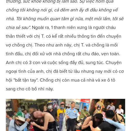
thương, sức khỏe không bị làm sao. Sự việc hôm qua
chồng tôi không nói gì, cả đêm anh ấy đi đâu không về
nhà. Tôi không muốn quan tâm gì nữa, mệt mỏi lắm, tôi sẽ
chia sẻ sau".
Ngoài ra, 1 thanh niên xưng là người cháu
thân thiết với chị T. có kể rất nhiều thông tin đến chuyện
vợ chồng chị. Theo như anh này, chị T. và chồng là mối
tình đầu, chị đối xử với nhà chồng rất chu đáo, vẹn toàn.
Anh chị có 3 con và cuộc sống đầy đủ, sung túc. Chuyện
ngoại tình của anh, chị đã biết từ lâu nhưng nay mới có cơ
hội "bắt tận tay". Chồng chị còn mua cả nhà và xe ô tô
sang cho cô bồ nhí này.