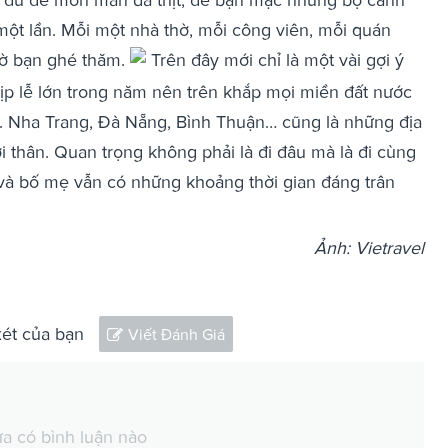
t lần. Mỗi một nhà thờ, mỗi công viên, mỗi quán
ờ bạn ghé thăm.
Trên đây mới chỉ là một vài gợi ý
ịp lễ lớn trong năm nên trên khắp mọi miền đất nước
t. Nha Trang, Đà Nẵng, Bình Thuận… cũng là những địa
 thân. Quan trọng không phải là đi đâu mà là đi cùng
n và bố mẹ vẫn có những khoảng thời gian đáng trân
Ảnh: Vietravel
xét của bạn
Viết Đánh Giá
a có bình luận nào