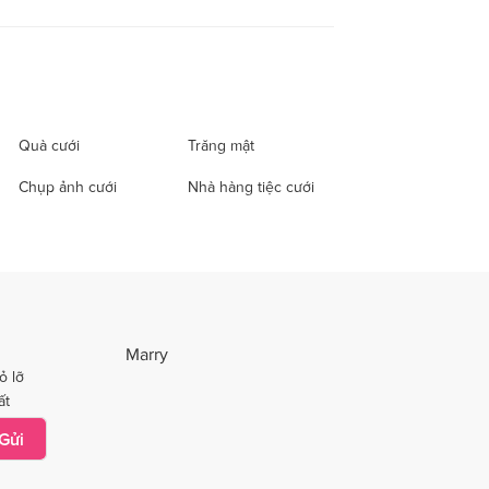
Quà cưới
Trăng mật
Chụp ảnh cưới
Nhà hàng tiệc cưới
Marry
ỏ lỡ
ất
Gửi