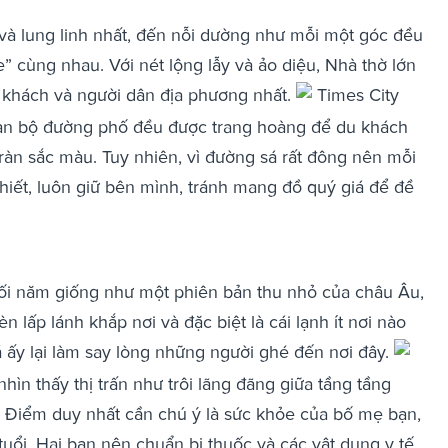
 và lung linh nhất, đến nỗi dường như mỗi một góc đều
e” cùng nhau. Với nét lộng lẫy và ảo diệu, Nhà thờ lớn
u khách và người dân địa phương nhất.
Times City
àn bộ đường phố đều được trang hoàng để du khách
àn sắc màu. Tuy nhiên, vì đường sá rất đông nên mỗi
hiết, luôn giữ bên mình, tránh mang đồ quý giá để đề
ối năm giống như một phiên bản thu nhỏ của châu Âu,
n lấp lánh khắp nơi và đặc biệt là cái lạnh ít nơi nào
á ấy lại làm say lòng những người ghé đến nơi đây.
hìn thấy thị trấn như trôi lãng đãng giữa tầng tầng
Điểm duy nhất cần chú ý là sức khỏe của bố mẹ bạn,
n tuổi. Hai bạn nên chuẩn bị thuốc và các vật dụng y tế