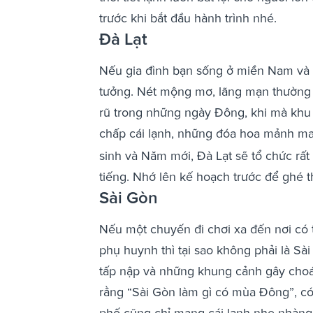
trước khi bắt đầu hành trình nhé.
Đà Lạt
Nếu gia đình bạn sống ở miền Nam và 
tưởng. Nét mộng mơ, lãng mạn thường 
rũ trong những ngày Đông, khi mà khu
chấp cái lạnh, những đóa hoa mảnh ma
sinh và Năm mới, Đà Lạt sẽ tổ chức rất 
tiếng. Nhớ lên kế hoạch trước để ghé 
Sài Gòn
Nếu một chuyến đi chơi xa đến nơi có t
phụ huynh thì tại sao không phải là Sà
tấp nập và những khung cảnh gây cho
rằng “Sài Gòn làm gì có mùa Đông”, có
phố cũng chỉ mang cái lạnh nhẹ nhàng