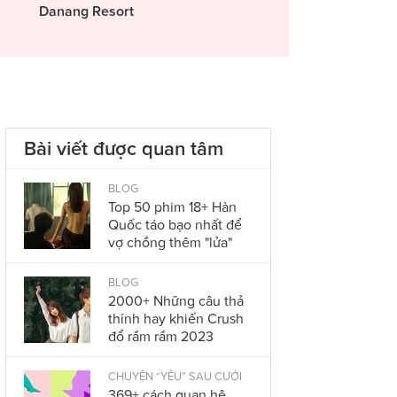
Danang Resort
Bài viết được quan tâm
BLOG
Top 50 phim 18+ Hàn
Quốc táo bạo nhất để
vợ chồng thêm "lửa"
BLOG
2000+ Những câu thả
thính hay khiến Crush
đổ rầm rầm 2023
CHUYỆN “YÊU” SAU CƯỚI
369+ cách quan hệ