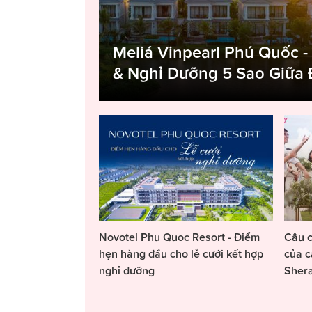
Meliá Vinpearl Phú Quốc -
& Nghỉ Dưỡng 5 Sao Giữa
Novotel Phu Quoc Resort - Điểm
Câu c
hẹn hàng đầu cho lễ cưới kết hợp
của c
nghỉ dưỡng
Sher