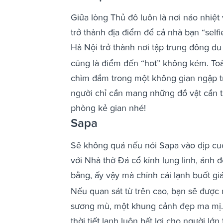
Giữa lòng Thủ đô luôn là nơi náo nhiệt
trở thành địa điểm để cả nhà bạn “selfi
Hà Nội trở thành nơi tập trung đông d
cũng là điểm đến “hot” không kém. To
chìm đắm trong một không gian ngập tr
người chỉ cần mang những đồ vật cần t
phòng kẻ gian nhé!
Sapa
Sẽ không quá nếu nói Sapa vào dịp cu
với Nhà thờ Đá cổ kính lung linh, ánh đè
bằng, ấy vậy mà chính cái lạnh buốt gi
Nếu quan sát từ trên cao, bạn sẽ được n
sương mù, một khung cảnh đẹp ma mị. 
thời tiết lạnh luôn bất lợi cho người lớ