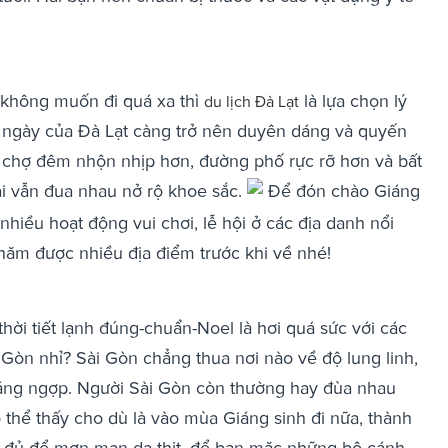
không muốn đi quá xa thì
là lựa chọn lý
du lịch Đà Lạt
ngày của Đà Lạt càng trở nên duyên dáng và quyến
 chợ đêm nhộn nhịp hơn, đường phố rực rỡ hơn và bất
i vẫn đua nhau nở rộ khoe sắc.
Để đón chào Giáng
nhiều hoạt động vui chơi, lễ hội ở các địa danh nổi
thăm được nhiều địa điểm trước khi về nhé!
hời tiết lạnh đúng-chuẩn-Noel là hơi quá sức với các
i Gòn nhỉ? Sài Gòn chẳng thua nơi nào về độ lung linh,
áng ngợp. Người Sài Gòn còn thường hay đùa nhau
 thể thấy cho dù là vào mùa Giáng sinh đi nữa, thành
 đủ để mơn man da thịt, để bạn mặc những bộ cánh