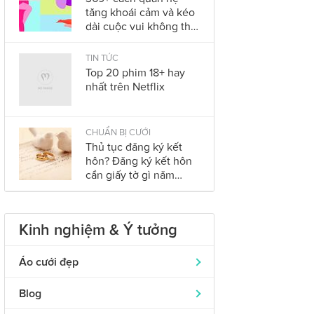
tăng khoái cảm và kéo
dài cuộc vui không thể
bỏ qua trong năm
2023
TIN TỨC
Top 20 phim 18+ hay
nhất trên Netflix
CHUẨN BỊ CƯỚI
Thủ tục đăng ký kết
hôn? Đăng ký kết hôn
cần giấy tờ gì năm
2023?
Kinh nghiệm & Ý tưởng
Áo cưới đẹp
Áo dài cưới
319
Blog
Nhẫn cưới đẹp
242