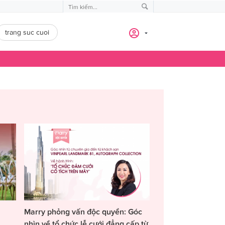
trang suc cuoi
Marry phỏng vấn độc quyền: Góc
nhìn về tổ chức lễ cưới đẳng cấp từ