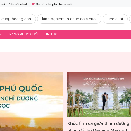
mãi cưới mới nhất
Dự trù chi phí đám cưới
2 cung hoang dao
kinh nghiem to chuc dam cuoi
tiec cuoi
I
TRANG PHỤC CƯỚI
TIN TỨC
Khúc tình ca giữa thiên đường
nhiệt đới tại Danang Marriott