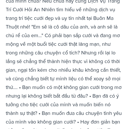
của mình chưa? Nếu chưa hãy cùng Dịch Vụ Trang
Trí Cưới Hỏi An Nhiên tìm hiểu về những dịch vụ
trang trí tiệc cưới đẹp và uy tín nhất tại Buôn Ma
Thuột nhé! "Em sẽ là cô dâu của anh, và anh sẽ là
chú rể của em..." Có phải bạn sắp cưới và đang mơ
mộng về một buổi tiệc cưới thật lãng mạn, như
trong những câu chuyện cổ tích? Nhưng rồi lại lo
lắng sẽ chẳng thể thành hiện thực vì không có thời
gian, ngại tốn kém cho nhiều khâu không cần thiết,
và cũng chẳng biết tự mình liệu có thể xoay sở mọi
thứ.... • Bạn muốn có một không gian cưới trong mơ
nhưng lại không biết bắt đầu từ đâu? • Bạn đã có ý
tưởng cho tiệc cưới của mình và muốn biến nó
thành sự thật? • Bạn muốn đưa câu chuyện tình yêu
của mình vào không gian cưới? • Hay đơn giản bạn