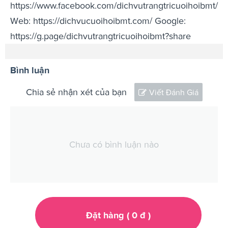
https://www.facebook.com/dichvutrangtricuoihoibmt/
Web: https://dichvucuoihoibmt.com/ Google:
https://g.page/dichvutrangtricuoihoibmt?share
Bình luận
Chia sẻ nhận xét của bạn
Viết Đánh Giá
Chưa có bình luận nào
Đặt hàng (
0
đ
)