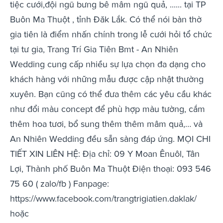
tiệc cưới,đội ngũ bưng bê mâm ngũ quả, ...... tại TP
Buôn Ma Thuột , tỉnh Đăk Lắk. Có thể nói bàn thờ
gia tiên là điểm nhấn chính trong lễ cưới hỏi tổ chức
tại tư gia, Trang Trí Gia Tiên Bmt - An Nhiên
Wedding cung cấp nhiều sự lựa chọn đa dạng cho
khách hàng với những mẫu được cập nhật thường
xuyên. Bạn cũng có thể đưa thêm các yêu cầu khác
như đổi màu concept để phù hợp màu tường, cắm
thêm hoa tươi, bổ sung thêm thêm mâm quả,… và
An Nhiên Wedding đều sẵn sàng đáp ứng. MỌI CHI
TIẾT XIN LIÊN HỆ: Địa chỉ: 09 Y Moan Ênuôl, Tân
Lợi, Thành phố Buôn Ma Thuột Điện thoại: 093 546
75 60 ( zalo/fb ) Fanpage:
https://www.facebook.com/trangtrigiatien.daklak/
hoặc