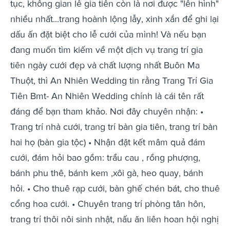
tục, không gian lễ gia tiên còn là nơi được "lên hình"
nhiều nhất...trang hoành lộng lẫy, xinh xắn để ghi lại
dấu ấn đặt biệt cho lễ cưới của mình! Và nếu bạn
đang muốn tìm kiếm về một dịch vụ trang trí gia
tiên ngày cưới đẹp và chất lượng nhất Buôn Ma
Thuột, thì An Nhiên Wedding tin rằng Trang Trí Gia
Tiên Bmt- An Nhiên Wedding chính là cái tên rất
đáng để bạn tham khảo. Nơi đây chuyên nhận: •
Trang trí nhà cưới, trang trí bàn gia tiên, trang trí bàn
hai họ (bàn gia tộc) • Nhận đặt kết mâm quả đám
cưới, đám hỏi bao gồm: trầu cau , rồng phượng,
bánh phu thê, bánh kem ,xôi gà, heo quay, bánh
hỏi. • Cho thuê rạp cưới, bàn ghế chén bát, cho thuê
cổng hoa cưới. • Chuyên trang trí phòng tân hôn,
trang trí thôi nôi sinh nhật, nấu ăn liên hoan hội nghị