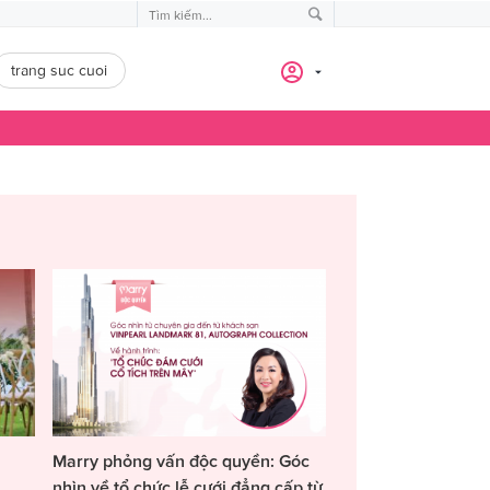
trang suc cuoi
Marry phỏng vấn độc quyền: Góc
nhìn về tổ chức lễ cưới đẳng cấp từ