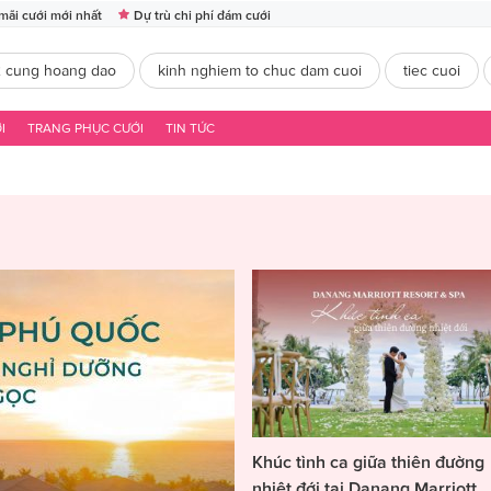
mãi cưới mới nhất
Dự trù chi phí đám cưới
2 cung hoang dao
kinh nghiem to chuc dam cuoi
tiec cuoi
I
TRANG PHỤC CƯỚI
TIN TỨC
Khúc tình ca giữa thiên đường
nhiệt đới tại Danang Marriott