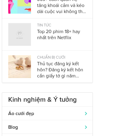
tăng khoái cảm và kéo
dài cuộc vui không thể
bỏ qua trong năm
2023
TIN TỨC
Top 20 phim 18+ hay
nhất trên Netflix
CHUẨN BỊ CƯỚI
Thủ tục đăng ký kết
hôn? Đăng ký kết hôn
cần giấy tờ gì năm
2023?
Kinh nghiệm & Ý tưởng
Áo cưới đẹp
Áo dài cưới
319
Blog
Nhẫn cưới đẹp
242