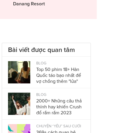
Danang Resort
Bài viết được quan tâm
BLOG
Top 50 phim 18+ Hàn
Quốc táo bạo nhất để
vợ chồng thêm "lửa"
BLOG
2000+ Những câu thả
thính hay khiến Crush
đổ rầm rầm 2023
CHUYỆN “YÊU” SAU CƯỚI
369+ cách quan hệ