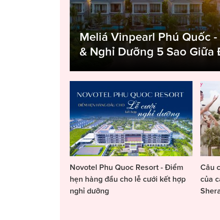
Meliá Vinpearl Phú Quốc -
& Nghỉ Dưỡng 5 Sao Giữa
Novotel Phu Quoc Resort - Điểm
Câu c
hẹn hàng đầu cho lễ cưới kết hợp
của c
nghỉ dưỡng
Sher