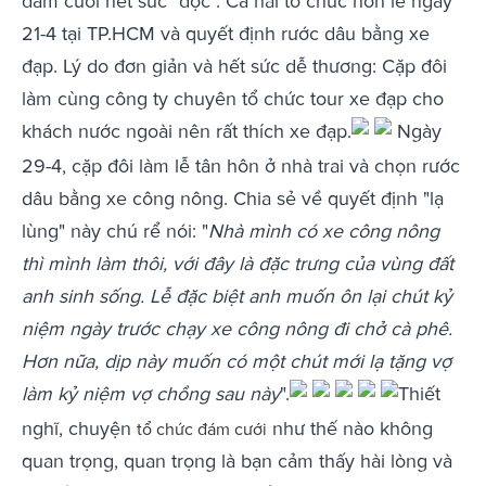
đám cưới hết sức "độc". Cả hai tổ chức hôn lễ ngày
21-4 tại TP.HCM và quyết định rước dâu bằng xe
đạp. Lý do đơn giản và hết sức dễ thương: Cặp đôi
làm cùng công ty chuyên tổ chức tour xe đạp cho
khách nước ngoài nên rất thích xe đạp.
Ngày
29-4, cặp đôi làm lễ tân hôn ở nhà trai và chọn rước
dâu bằng xe công nông. Chia sẻ về quyết định "lạ
lùng" này chú rể nói: "
Nhà mình có xe công nông
thì mình làm thôi, với đây là đặc trưng của vùng đất
anh sinh sống.
Lễ đặc biệt anh muốn ôn lại chút kỷ
niệm ngày trước chạy xe công nông đi chở cà phê.
Hơn nữa, dịp này muốn có một chút mới lạ tặng vợ
làm kỷ niệm vợ chồng sau này
".
Thiết
nghĩ, chuyện
như thế nào không
tổ chức đám cưới
quan trọng, quan trọng là bạn cảm thấy hài lòng và