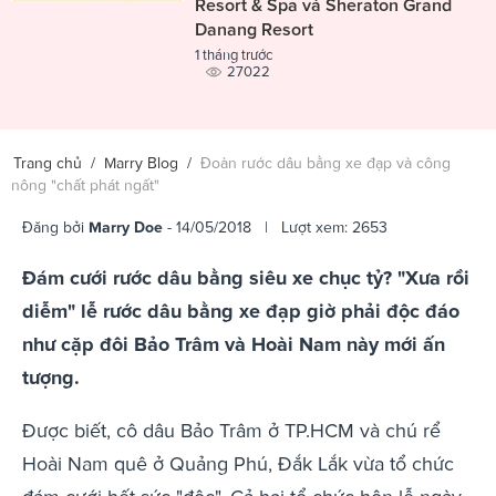
Resort & Spa và Sheraton Grand
Danang Resort
1 tháng trước
27022
Trang chủ
/
Marry Blog
/
Đoàn rước dâu bằng xe đạp và công
nông "chất phát ngất"
Đăng bởi
Marry Doe
- 14/05/2018 | Lượt xem: 2653
Đám cưới rước dâu bằng siêu xe chục tỷ? "Xưa rồi
diễm" lễ rước dâu bằng xe đạp giờ phải độc đáo
như cặp đôi Bảo Trâm và Hoài Nam này mới ấn
tượng.
Được biết, cô dâu Bảo Trâm ở TP.HCM và chú rể
Hoài Nam quê ở Quảng Phú, Đắk Lắk vừa tổ chức