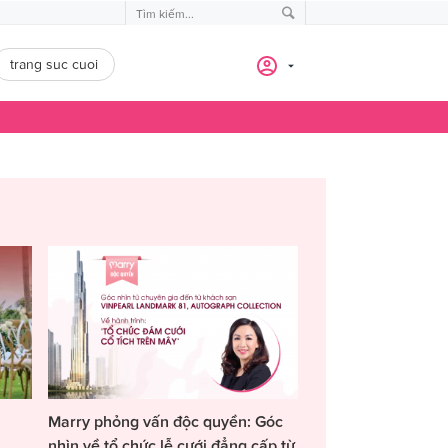
trang suc cuoi
Marry phỏng vấn độc quyền: Góc
nhìn về tổ chức lễ cưới đẳng cấp từ