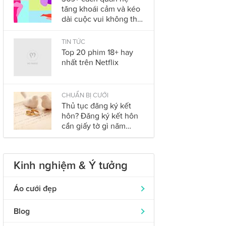
tăng khoái cảm và kéo
dài cuộc vui không thể
bỏ qua trong năm
2023
TIN TỨC
Top 20 phim 18+ hay
nhất trên Netflix
CHUẨN BỊ CƯỚI
Thủ tục đăng ký kết
hôn? Đăng ký kết hôn
cần giấy tờ gì năm
2023?
Kinh nghiệm & Ý tưởng
Áo cưới đẹp
Áo dài cưới
319
Blog
Nhẫn cưới đẹp
242