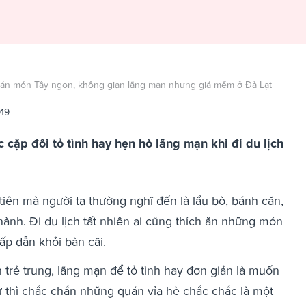
 bán món Tây ngon, không gian lãng mạn nhưng giá mềm ở Đà Lạt
919
c cặp đôi tỏ tình hay hẹn hò lãng mạn khi đi du lịch
iên mà người ta thường nghĩ đến là lẩu bò, bánh căn,
ành. Đi du lịch tất nhiên ai cũng thích ăn những món
ấp dẫn khỏi bàn cãi.
trẻ trung, lãng mạn để tỏ tình hay đơn giản là muốn
ự thì chắc chắn những quán vỉa hè chắc chắc là một