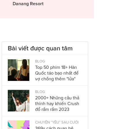
Danang Resort
Bài viết được quan tâm
BLOG
Top 50 phim 18+ Hàn
Quốc táo bạo nhất để
vợ chồng thêm "lửa"
BLOG
2000+ Những câu thả
thính hay khiến Crush
đổ rầm rầm 2023
CHUYỆN “YÊU” SAU CƯỚI
369+ cách quan hệ