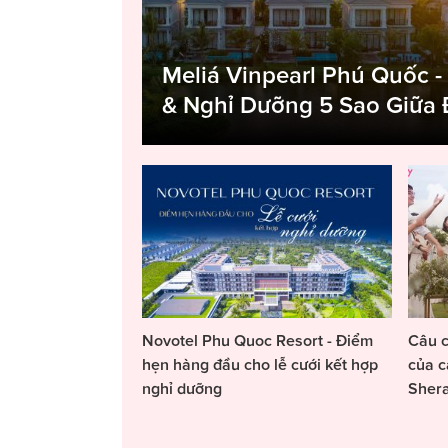
Meliá Vinpearl Phú Quốc -
& Nghỉ Dưỡng 5 Sao Giữa
Novotel Phu Quoc Resort - Điểm
Câu c
hẹn hàng đầu cho lễ cưới kết hợp
của c
nghỉ dưỡng
Sher