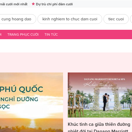
mãi cưới mới nhất
Dự trù chi phí đám cưới
2 cung hoang dao
kinh nghiem to chuc dam cuoi
tiec cuoi
I
TRANG PHỤC CƯỚI
TIN TỨC
Khúc tình ca giữa thiên đường
nhiệt đới tại Danang Marriott