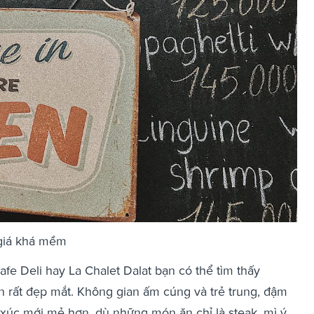
 giá khá mềm
fe Deli hay La Chalet Dalat bạn có thể tìm thấy
 rất đẹp mắt. Không gian ấm cúng và trẻ trung, đậm
xúc mới mẻ hơn, dù những món ăn chỉ là steak, mì ý