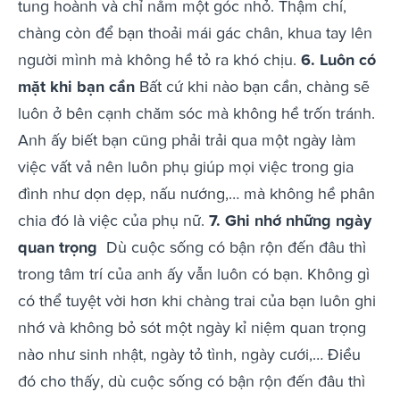
tung hoành và chỉ nằm một góc nhỏ. Thậm chí,
chàng còn để bạn thoải mái gác chân, khua tay lên
người mình mà không hề tỏ ra khó chịu.
6. Luôn có
mặt khi bạn cần
Bất cứ khi nào bạn cần, chàng sẽ
luôn ở bên cạnh chăm sóc mà không hề trốn tránh.
Anh ấy biết bạn cũng phải trải qua một ngày làm
việc vất vả nên luôn phụ giúp mọi việc trong gia
đình như dọn dẹp, nấu nướng,… mà không hề phân
chia đó là việc của phụ nữ.
7. Ghi nhớ những ngày
quan trọng
Dù cuộc sống có bận rộn đến đâu thì
trong tâm trí của anh ấy vẫn luôn có bạn. Không gì
có thể tuyệt vời hơn khi chàng trai của bạn luôn ghi
nhớ và không bỏ sót một ngày kỉ niệm quan trọng
nào như sinh nhật, ngày tỏ tình, ngày cưới,… Điều
đó cho thấy, dù cuộc sống có bận rộn đến đâu thì