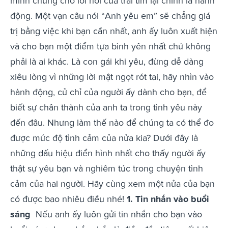
minh chứng cho lời nói của trái tim lại chính là hành
động. Một vạn câu nói “Anh yêu em” sẽ chẳng giá
trị bằng việc khi bạn cần nhất, anh ấy luôn xuất hiện
và cho bạn một điểm tựa bình yên nhất chứ không
phải là ai khác. Là con gái khi yêu, đừng dễ dàng
xiêu lòng vì những lời mật ngọt rót tai, hãy nhìn vào
hành động, cử chỉ của người ấy dành cho bạn, để
biết sự chân thành của anh ta trong tình yêu này
đến đâu. Nhưng làm thế nào để chúng ta có thể đo
được mức độ tình cảm của nửa kia? Dưới đây là
những dấu hiệu điển hình nhất cho thấy người ấy
thật sự yêu bạn và nghiêm túc trong chuyện tình
cảm của hai người. Hãy cùng xem một nửa của bạn
có được bao nhiêu điều nhé!
1. Tin nhắn vào buổi
sáng
Nếu anh ấy luôn gửi tin nhắn cho bạn vào