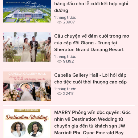
hàng đầu cho lễ cưới kết hợp nghỉ
dưỡng
1 tháng trước
23907
Câu chuyện về đám cưới trong mơ
của cặp đôi Giang - Trung tại
Sheraton Grand Danang Resort
1 tháng trước
91392
Capella Gallery Hall - Lời hồi đáp
cho tiệc cưới thời thượng cao cấp
1 tháng trước
22417
MARRY Phỏng vấn độc quyền: Góc
nhìn về Destination Wedding từ
chuyên gia đến từ khách sạn JW
Marriott Phu Quoc Emerald Bay