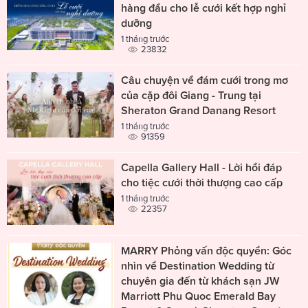
hàng đầu cho lễ cưới kết hợp nghỉ
dưỡng
1 tháng trước
23832
Câu chuyện về đám cưới trong mơ
của cặp đôi Giang - Trung tại
Sheraton Grand Danang Resort
1 tháng trước
91359
Capella Gallery Hall - Lời hồi đáp
cho tiệc cưới thời thượng cao cấp
1 tháng trước
22357
MARRY Phỏng vấn độc quyền: Góc
nhìn về Destination Wedding từ
chuyên gia đến từ khách sạn JW
Marriott Phu Quoc Emerald Bay