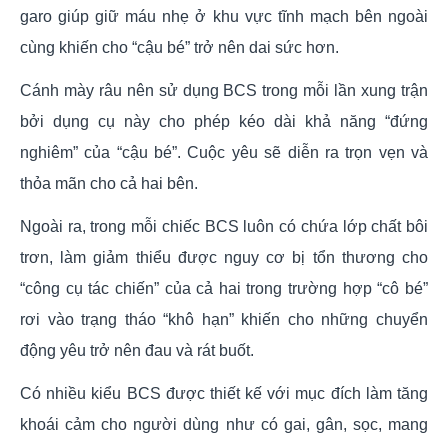
garo giúp giữ máu nhẹ ở khu vực tĩnh mạch bên ngoài
cùng khiến cho “cậu bé” trở nên dai sức hơn.
Cánh mày râu nên sử dụng BCS trong mỗi lần xung trận
bởi dụng cụ này cho phép kéo dài khả năng “đứng
nghiêm” của “cậu bé”. Cuộc yêu sẽ diễn ra trọn vẹn và
thỏa mãn cho cả hai bên.
Ngoài ra, trong mỗi chiếc BCS luôn có chứa lớp chất bôi
trơn, làm giảm thiểu được nguy cơ bị tổn thương cho
“công cụ tác chiến” của cả hai trong trường hợp “cô bé”
rơi vào trạng tháo “khô hạn” khiến cho những chuyển
động yêu trở nên đau và rát buốt.
Có nhiều kiểu BCS được thiết kế với mục đích làm tăng
khoái cảm cho người dùng như có gai, gân, sọc, mang