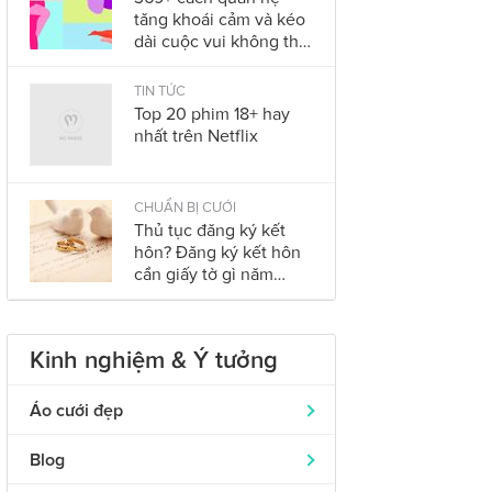
tăng khoái cảm và kéo
dài cuộc vui không thể
bỏ qua trong năm
2023
TIN TỨC
Top 20 phim 18+ hay
nhất trên Netflix
CHUẨN BỊ CƯỚI
Thủ tục đăng ký kết
hôn? Đăng ký kết hôn
cần giấy tờ gì năm
2023?
Kinh nghiệm & Ý tưởng
Áo cưới đẹp
Áo dài cưới
319
Blog
Nhẫn cưới đẹp
242