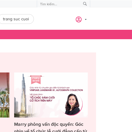
trang suc cuoi
Marry phỏng vấn độc quyền: Góc
nhìn về tổ chức lễ cưới đẳng cấp từ