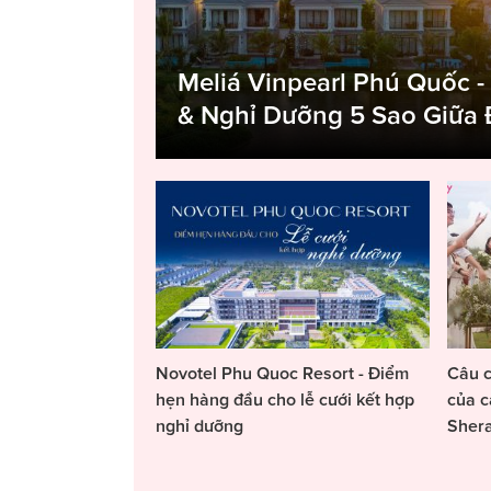
Meliá Vinpearl Phú Quốc -
& Nghỉ Dưỡng 5 Sao Giữa
Novotel Phu Quoc Resort - Điểm
Câu c
hẹn hàng đầu cho lễ cưới kết hợp
của c
nghỉ dưỡng
Sher