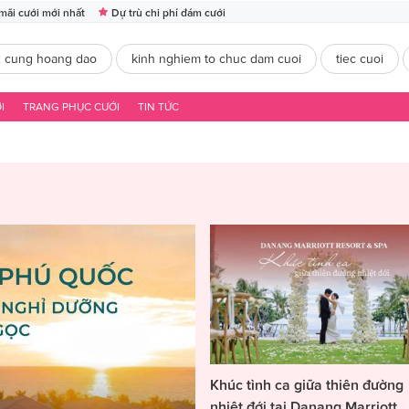
mãi cưới mới nhất
Dự trù chi phí đám cưới
2 cung hoang dao
kinh nghiem to chuc dam cuoi
tiec cuoi
I
TRANG PHỤC CƯỚI
TIN TỨC
Khúc tình ca giữa thiên đường
nhiệt đới tại Danang Marriott