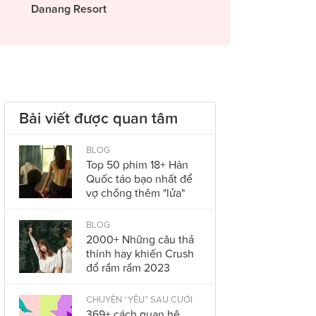
Danang Resort
Bài viết được quan tâm
BLOG
Top 50 phim 18+ Hàn
Quốc táo bạo nhất để
vợ chồng thêm "lửa"
BLOG
2000+ Những câu thả
thính hay khiến Crush
đổ rầm rầm 2023
CHUYỆN “YÊU” SAU CƯỚI
369+ cách quan hệ