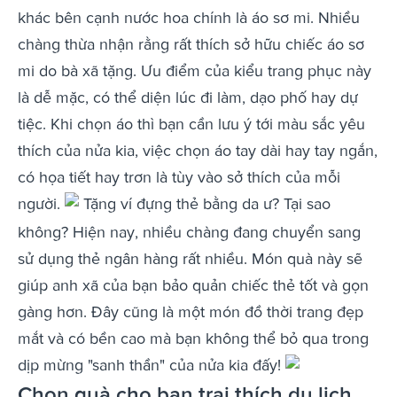
khác bên cạnh nước hoa chính là áo sơ mi. Nhiều
chàng thừa nhận rằng rất thích sở hữu chiếc áo sơ
mi do bà xã tặng. Ưu điểm của kiểu trang phục này
là dễ mặc, có thể diện lúc đi làm, dạo phố hay dự
tiệc. Khi chọn áo thì bạn cần lưu ý tới màu sắc yêu
thích của nửa kia, việc chọn áo tay dài hay tay ngắn,
có họa tiết hay trơn là tùy vào sở thích của mỗi
người.
Tặng ví đựng thẻ bằng da ư? Tại sao
không? Hiện nay, nhiều chàng đang chuyển sang
sử dụng thẻ ngân hàng rất nhiều. Món quà này sẽ
giúp anh xã của bạn bảo quản chiếc thẻ tốt và gọn
gàng hơn. Đây cũng là một món đồ thời trang đẹp
mắt và có bền cao mà bạn không thể bỏ qua trong
dịp mừng "sanh thần" của nửa kia đấy!
Chọn quà cho bạn trai thích du lịch