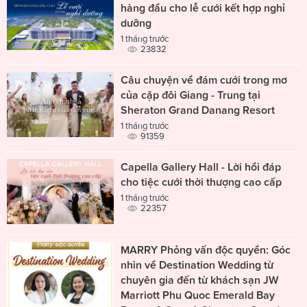
hàng đầu cho lễ cưới kết hợp nghỉ
dưỡng
1 tháng trước
23832
Câu chuyện về đám cưới trong mơ
của cặp đôi Giang - Trung tại
Sheraton Grand Danang Resort
1 tháng trước
91359
Capella Gallery Hall - Lời hồi đáp
cho tiệc cưới thời thượng cao cấp
1 tháng trước
22357
MARRY Phỏng vấn độc quyền: Góc
nhìn về Destination Wedding từ
chuyên gia đến từ khách sạn JW
Marriott Phu Quoc Emerald Bay