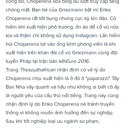
công bố, Choperena xóa blog dù lượt truy cập tăng
chóng mặt. Bạn bè của Griezmann bật mí Erika
Choperena rất tốt bụng nhưng cực kỳ kín đáo. Cô
hiếm khi xuất hiện phô trương, ồn ào để cổ vũ nửa
kia và thậm chí không sử dụng Instagram. Lần hiếm
hoi Choperena lọt vào ống kính phóng viên là khi
xuất hiện trên khán đài cổ vũ Griezmann cùng đội
tuyển Pháp tại trận bán kết
Euro 2016
.
Trang
Thesouthafrican
nhận định có vẻ lý do
Choperena chịu xuất hiện là ở đó ít "paparazzi" Tây
Ban Nha vây quanh và hầu như không ai biết cô ấy
là người yêu của cầu thủ nổi tiếng. Trang này cũng
nhận định lý do Erika Choperena né tránh truyền
thông vì không muốn ảnh hưởng đến sự nghiệp.
Sau khi tốt nghiệp loại ưu ngành sư phạm,