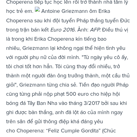
Choperena tiếp tục học lên rồi trở thành nhà tâm lý
học trẻ em.
Antoine Griezmann ôm Erika
Choperena sau khi đội tuyển Pháp thắng tuyển Đức
trong trận bán kết
Euro 2016
. Ảnh:
AFP.
Điều thú vị
là trong khi Erika Choperena kín tiếng bao
nhiêu, Griezmann lại không ngại thể hiện tình yêu
với người phụ nữ của đời mình. "Từ ngày yêu cô ấy,
tôi chơi tốt hơn hẳn. Tôi cũng thay đổi nhiều, trở
thành một người đàn ông trưởng thành, một cầu thủ
giỏi", Griezmann từng chia sẻ. Tiền đạo người Pháp
cũng từng phải nộp phạt 500 euro cho hiệp hội
bóng đá Tây Ban Nha vào tháng 3/2017 bởi sau khi
ghi được bàn thắng, anh đã lột áo của mình ngay
trên sân để gửi thông điệp khá đáng yêu
cho Choperena: “Feliz Cumple Gordita” (Chúc