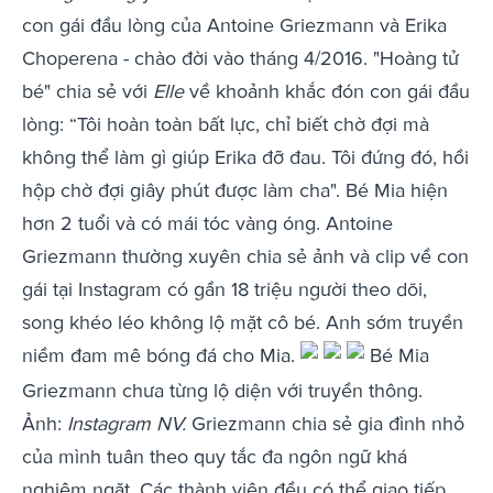
con gái đầu lòng của Antoine Griezmann và Erika
Choperena - chào đời vào tháng 4/2016. "Hoàng tử
bé" chia sẻ với
Elle
về khoảnh khắc đón con gái đầu
lòng: “Tôi hoàn toàn bất lực, chỉ biết chờ đợi mà
không thể làm gì giúp Erika đỡ đau. Tôi đứng đó, hồi
hộp chờ đợi giây phút được làm cha". Bé Mia hiện
hơn 2 tuổi và có mái tóc vàng óng. Antoine
Griezmann thường xuyên chia sẻ ảnh và clip về con
gái tại Instagram có gần 18 triệu người theo dõi,
song khéo léo không lộ mặt cô bé. Anh sớm truyền
niềm đam mê bóng đá cho Mia.
Bé Mia
Griezmann chưa từng lộ diện với truyền thông.
Ảnh:
Instagram NV.
Griezmann chia sẻ gia đình nhỏ
của mình tuân theo quy tắc đa ngôn ngữ khá
nghiêm ngặt. Các thành viên đều có thể giao tiếp