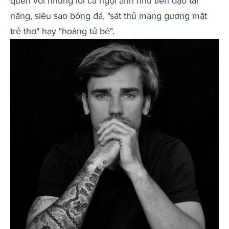
quen với những lời ca ngợi anh như tiền đạo tài
năng, siêu sao bóng đá, "sát thủ mang gương mặt
trẻ thơ" hay "hoàng tử bé".