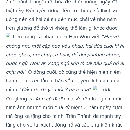
ăn "hoành tráng" một bữa để chúc mừng ngày đặc
biệt này. Đôi uyên ương đều có chung sở thích ăn
uống nên cả hai đã ăn đến mức phải về nhà nằm
trên giường để thở vì không thể làm gì khác được.
Trên trang cá nhân, ca sĩ Hari Won viết: "
Hai vợ
chồng như một cặp heo yêu nhau, hai đứa cười hí hí
chọc ghẹo, nói chuyện hoài, để đối phương không
được ngủ. Nếu ăn xong ngủ liền là cái hậu quả đó ai
chịu nổi".
Ở dòng cuối, cô cũng thể hiện hiện niềm
hạnh phúc xen lẫn tự hào về chuyện tình cảm của
mình: "
Cảm ơn đã yêu tôi 3 năm nha".
Trước
đó, giọng ca
Anh cứ đi đi
chia sẻ trên trang cá nhân
hình ảnh những món quà kỷ niệm 2 năm ngày cưới
mà ông xã tặng cho mình. Trấn Thành đã mạnh tay
tặng cho vợ túi xách, đồng hồ và các phụ kiện khác