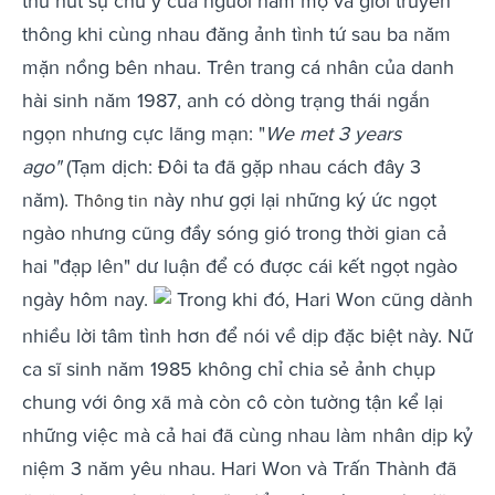
thu hút sự chú ý của người hâm mộ và giới truyền
thông khi cùng nhau đăng ảnh tình tứ sau ba năm
mặn nồng bên nhau. Trên trang cá nhân của danh
hài sinh năm 1987, anh có dòng trạng thái ngắn
ngọn nhưng cực lãng mạn: "
We met 3 years
ago"
(Tạm dịch: Đôi ta đã gặp nhau cách đây 3
năm).
này như gợi lại những ký ức ngọt
Thông tin
ngào nhưng cũng đầy sóng gió trong thời gian cả
hai "đạp lên" dư luận để có được cái kết ngọt ngào
ngày hôm nay.
Trong khi đó, Hari Won cũng dành
nhiều lời tâm tình hơn để nói về dịp đặc biệt này. Nữ
ca sĩ sinh năm 1985 không chỉ chia sẻ ảnh chụp
chung với ông xã mà còn cô còn tường tận kể lại
những việc mà cả hai đã cùng nhau làm nhân dịp kỷ
niệm 3 năm yêu nhau. Hari Won và Trấn Thành đã