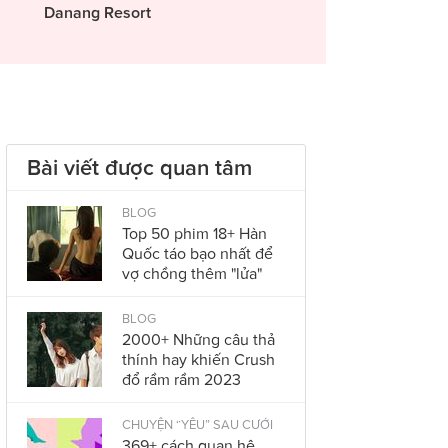
Danang Resort
Bài viết được quan tâm
BLOG
Top 50 phim 18+ Hàn
Quốc táo bạo nhất để
vợ chồng thêm "lửa"
BLOG
2000+ Những câu thả
thính hay khiến Crush
đổ rầm rầm 2023
CHUYỆN “YÊU” SAU CƯỚI
369+ cách quan hệ