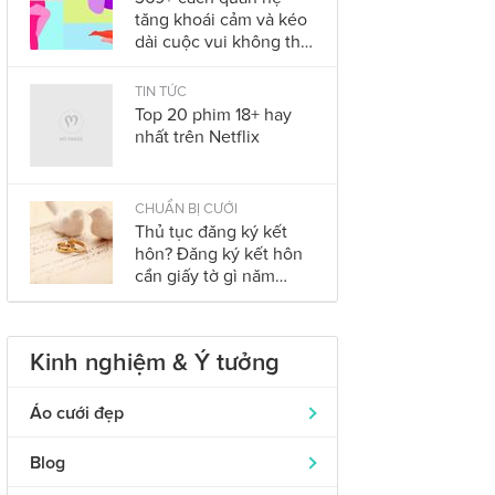
tăng khoái cảm và kéo
dài cuộc vui không thể
bỏ qua trong năm
2023
TIN TỨC
Top 20 phim 18+ hay
nhất trên Netflix
CHUẨN BỊ CƯỚI
Thủ tục đăng ký kết
hôn? Đăng ký kết hôn
cần giấy tờ gì năm
2023?
Kinh nghiệm & Ý tưởng
Áo cưới đẹp
Áo dài cưới
319
Blog
Nhẫn cưới đẹp
242