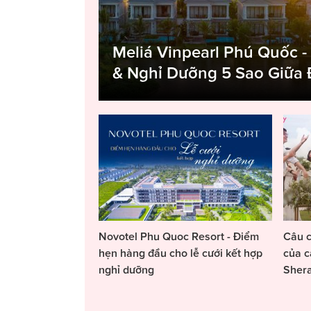
Meliá Vinpearl Phú Quốc -
& Nghỉ Dưỡng 5 Sao Giữa
Novotel Phu Quoc Resort - Điểm
Câu c
hẹn hàng đầu cho lễ cưới kết hợp
của c
nghỉ dưỡng
Sher