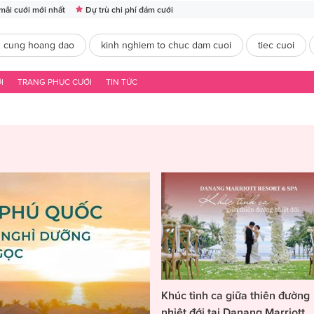
mãi cưới mới nhất
Dự trù chi phí đám cưới
2 cung hoang dao
kinh nghiem to chuc dam cuoi
tiec cuoi
I
TRANG PHỤC CƯỚI
TIN TỨC
Khúc tình ca giữa thiên đường
nhiệt đới tại Danang Marriott