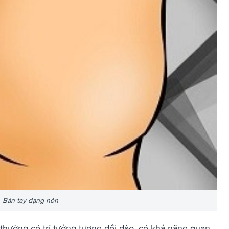
Bàn tay dạng nón
hường có trí tưởng tượng dồi dào, có khả năng quan