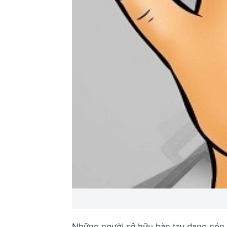
Những người sở hữu bàn tay dạng nón t