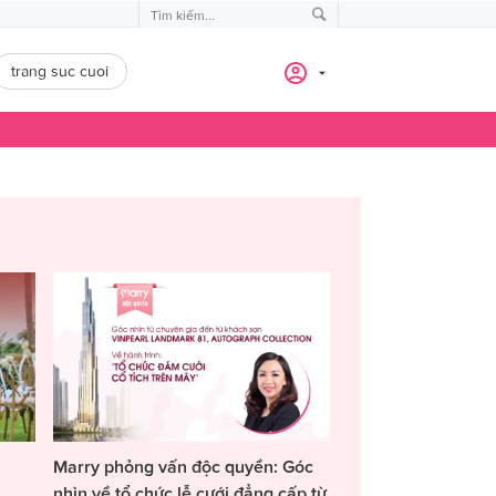
trang suc cuoi
Marry phỏng vấn độc quyền: Góc
nhìn về tổ chức lễ cưới đẳng cấp từ