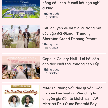
hàng đầu cho lễ cưới kết hợp nghỉ
dưỡng
1 tháng trước
23832
Câu chuyện về đám cưới trong mơ
của cặp đôi Giang - Trung tại
Sheraton Grand Danang Resort
1 tháng trước
91359
Capella Gallery Hall - Lời hồi đáp
cho tiệc cưới thời thượng cao cấp
1 tháng trước
22357
MARRY Phỏng vấn độc quyền: Góc
nhìn về Destination Wedding từ
chuyên gia đến từ khách sạn JW
Marriott Phu Quoc Emerald Bay