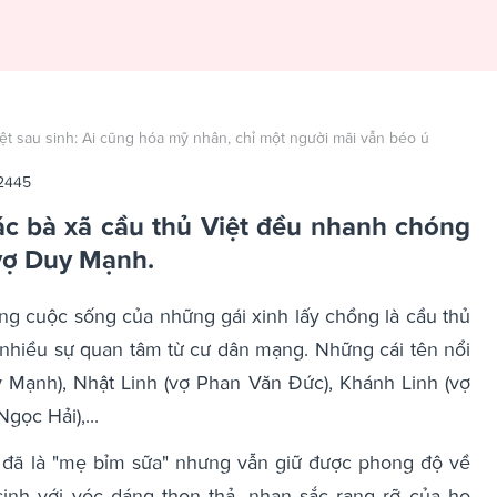
ệt sau sinh: Ai cũng hóa mỹ nhân, chỉ một người mãi vẫn béo ú
2445
các bà xã cầu thủ Việt đều nhanh chóng
à vợ Duy Mạnh.
ng cuộc sống của những gái xinh lấy chồng là cầu thủ
 nhiều sự quan tâm từ cư dân mạng. Những cái tên nổi
 Mạnh), Nhật Linh (vợ Phan Văn Đức), Khánh Linh (vợ
gọc Hải),...
 đã là "mẹ bỉm sữa" nhưng vẫn giữ được phong độ về
inh với vóc dáng thon thả, nhan sắc rạng rỡ của họ