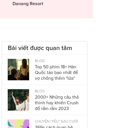
Danang Resort
Bài viết được quan tâm
BLOG
Top 50 phim 18+ Hàn
Quốc táo bạo nhất để
vợ chồng thêm "lửa"
BLOG
2000+ Những câu thả
thính hay khiến Crush
đổ rầm rầm 2023
CHUYỆN “YÊU” SAU CƯỚI
369+ cách quan hệ