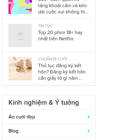
tăng khoái cảm và kéo
dài cuộc vui không thể
bỏ qua trong năm
2023
TIN TỨC
Top 20 phim 18+ hay
nhất trên Netflix
CHUẨN BỊ CƯỚI
Thủ tục đăng ký kết
hôn? Đăng ký kết hôn
cần giấy tờ gì năm
2023?
Kinh nghiệm & Ý tưởng
Áo cưới đẹp
Áo dài cưới
319
Blog
Nhẫn cưới đẹp
242