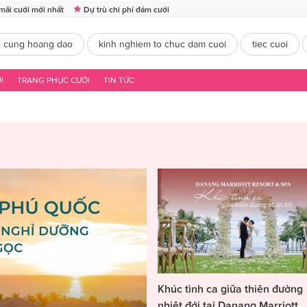
mãi cưới mới nhất
Dự trù chi phí đám cưới
2 cung hoang dao
kinh nghiem to chuc dam cuoi
tiec cuoi
I
TRANG PHỤC CƯỚI
TIN TỨC
Khúc tình ca giữa thiên đường
nhiệt đới tại Danang Marriott