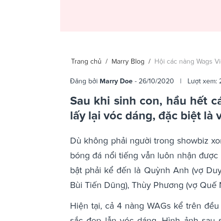
Trang chủ
/
Marry Blog
/
Hội các nàng Wags Vi
Đăng bởi
Marry Doe
- 26/10/2020 | Lượt xem: 
Sau khi sinh con, hầu hết 
lấy lại vóc dáng, đặc biệt l
Dù không phải người trong showbiz xo
bóng đá nổi tiếng vẫn luôn nhận được
bật phải kể đến là Quỳnh Anh (vợ Duy
Bùi Tiến Dũng), Thùy Phương (vợ Quế N
Hiện tại, cả 4 nàng WAGs kể trên đều
sắc đẹp lẫn vóc dáng. Hình ảnh sau s