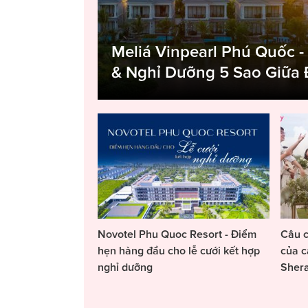
Meliá Vinpearl Phú Quốc -
& Nghỉ Dưỡng 5 Sao Giữa
Novotel Phu Quoc Resort - Điểm
Câu c
hẹn hàng đầu cho lễ cưới kết hợp
của c
nghỉ dưỡng
Sher