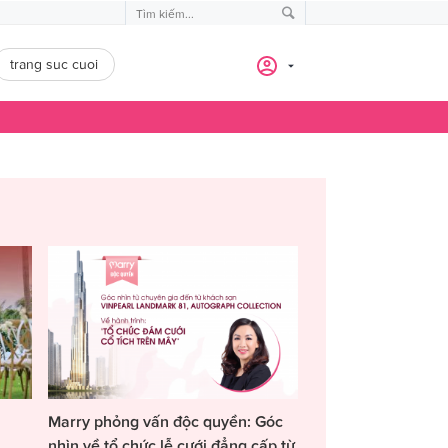
trang suc cuoi
Marry phỏng vấn độc quyền: Góc
nhìn về tổ chức lễ cưới đẳng cấp từ