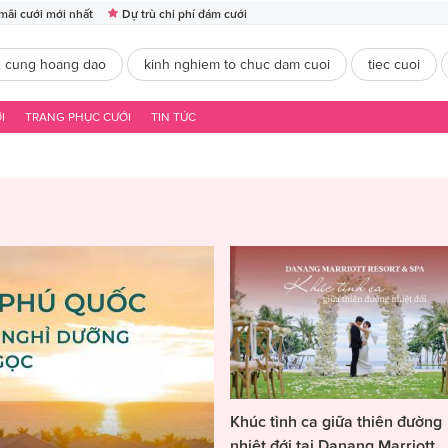
mãi cưới mới nhất
Dự trù chi phí đám cưới
2 cung hoang dao
kinh nghiem to chuc dam cuoi
tiec cuoi
I
TRANG PHỤC CƯỚI
TIN TỨC
Khúc tình ca giữa thiên đường
nhiệt đới tại Danang Marriott