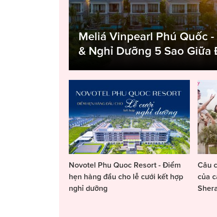
Meliá Vinpearl Phú Quốc -
& Nghỉ Dưỡng 5 Sao Giữa
Novotel Phu Quoc Resort - Điểm
Câu c
hẹn hàng đầu cho lễ cưới kết hợp
của c
nghỉ dưỡng
Sher