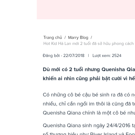
Trang chủ
/
Marry Blog
/
Hot Kid Hà Lan mới 2 tuổi đã sở hữu phong cách 
Đăng bởi
- 22/07/2018 | Lượt xem: 2524
Dù mới có 2 tuổi nhưng Quenisha Qi
khiến ai nhìn cũng phải bật cười vì h
Có những cô bé cậu bé sinh ra đã có n
nhiều, chỉ cần ngồi im thôi là cũng đã t
Quenisha Qiana chính là một cô bé như
Quenisha Qiana sinh ngày 24/4/2016 tạ
số thương hiệu như River Island và Foo