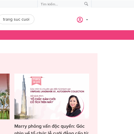
trang suc cuoi
Marry phỏng vấn độc quyền: Góc
nhìn về tổ chức lễ cưới đẳng cấp từ