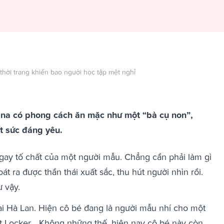
thời trang khiến bao người học tập mệt nghỉ
ana có phong cách ăn mặc như một “bà cụ non”,
ết sức đáng yêu.
gay tố chất của một người mẫu. Chẳng cần phải làm gì
oát ra được thần thái xuất sắc, thu hút người nhìn rồi.
 vậy.
i Hà Lan. Hiện cô bé đang là người mẫu nhí cho một
t Locker... Không những thế, hiện nay cô bé này còn