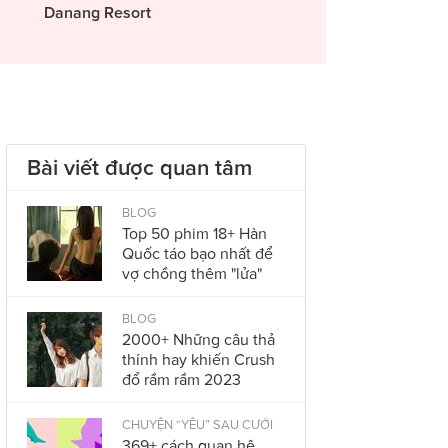
Danang Resort
Bài viết được quan tâm
BLOG
Top 50 phim 18+ Hàn
Quốc táo bạo nhất để
vợ chồng thêm "lửa"
BLOG
2000+ Những câu thả
thính hay khiến Crush
đổ rầm rầm 2023
CHUYỆN “YÊU” SAU CƯỚI
369+ cách quan hệ