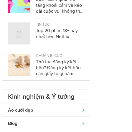
tăng khoái cảm và kéo
dài cuộc vui không thể
bỏ qua trong năm
2023
TIN TỨC
Top 20 phim 18+ hay
nhất trên Netflix
CHUẨN BỊ CƯỚI
Thủ tục đăng ký kết
hôn? Đăng ký kết hôn
cần giấy tờ gì năm
2023?
Kinh nghiệm & Ý tưởng
Áo cưới đẹp
Áo dài cưới
319
Blog
Nhẫn cưới đẹp
242