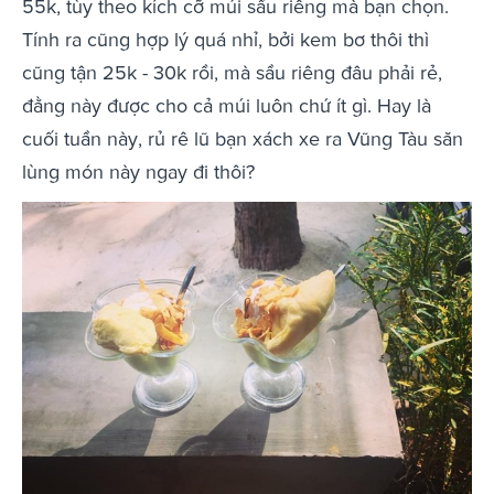
55k, tùy theo kích cỡ múi sầu riêng mà bạn chọn.
Tính ra cũng hợp lý quá nhỉ, bởi kem bơ thôi thì
cũng tận 25k - 30k rồi, mà sầu riêng đâu phải rẻ,
đằng này được cho cả múi luôn chứ ít gì. Hay là
cuối tuần này, rủ rê lũ bạn xách xe ra Vũng Tàu săn
lùng món này ngay đi thôi?