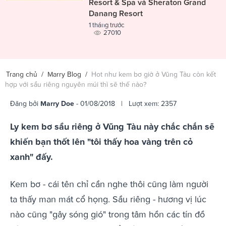
Resort & Spa và Sheraton Grand
Danang Resort
1 tháng trước
27010
Trang chủ
/
Marry Blog
/
Hot như kem bơ giờ ở Vũng Tàu còn kết
hợp với sầu riêng nguyên múi thì sẽ thế nào?
Đăng bởi
Marry Doe
- 01/08/2018 | Lượt xem: 2357
Ly kem bơ sầu riêng ở Vũng Tàu này chắc chắn sẽ
khiến bạn thốt lên "tôi thấy hoa vàng trên cỏ
xanh" đấy.
Kem bơ - cái tên chỉ cần nghe thôi cũng làm người
ta thấy man mát cổ họng. Sầu riêng - hương vị lúc
nào cũng "gây sóng gió" trong tâm hồn các tín đồ