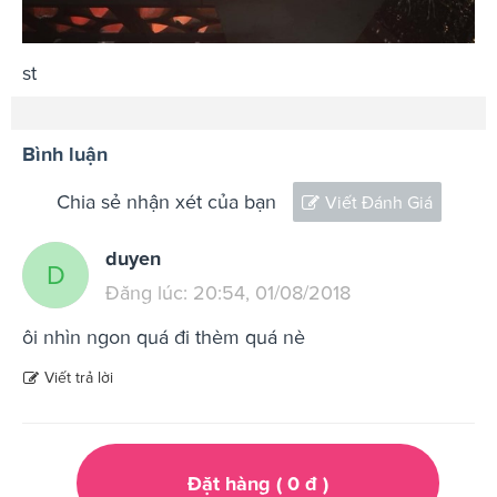
st
Bình luận
Chia sẻ nhận xét của bạn
Viết Đánh Giá
duyen
D
Đăng lúc: 20:54, 01/08/2018
ôi nhìn ngon quá đi thèm quá nè
Viết trả lời
Đặt hàng (
0
đ
)