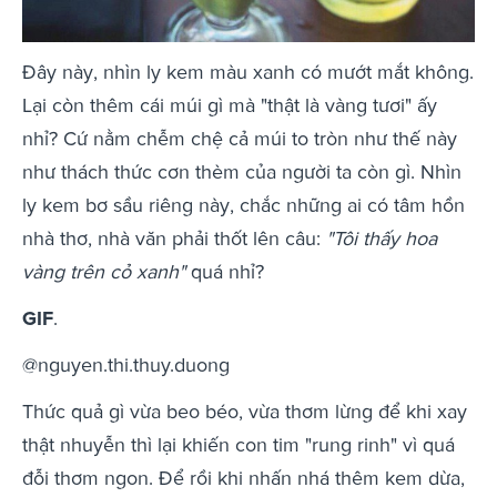
Đây này, nhìn ly kem màu xanh có mướt mắt không.
Lại còn thêm cái múi gì mà "thật là vàng tươi" ấy
nhỉ? Cứ nằm chễm chệ cả múi to tròn như thế này
như thách thức cơn thèm của người ta còn gì. Nhìn
ly kem bơ sầu riêng này, chắc những ai có tâm hồn
nhà thơ, nhà văn phải thốt lên câu:
"Tôi thấy hoa
vàng trên cỏ xanh"
quá nhỉ?
GIF
.
@nguyen.thi.thuy.duong
Thức quả gì vừa beo béo, vừa thơm lừng để khi xay
thật nhuyễn thì lại khiến con tim "rung rinh" vì quá
đỗi thơm ngon. Để rồi khi nhấn nhá thêm kem dừa,