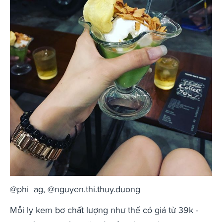
@phi_ag, @nguyen.thi.thuy.duong
Mỗi ly kem bơ chất lượng như thế có giá từ 39k -