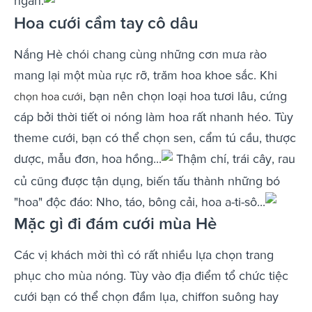
ngắn.
Hoa cưới cầm tay cô dâu
Nắng Hè chói chang cùng những cơn mưa rào
mang lại một mùa rực rỡ, trăm hoa khoe sắc. Khi
, bạn nên chọn loại hoa tươi lâu, cứng
chọn hoa cưới
cáp bởi thời tiết oi nóng làm hoa rất nhanh héo. Tùy
theme cưới, bạn có thể chọn sen, cẩm tú cầu, thược
dược, mẫu đơn, hoa hồng...
Thậm chí, trái cây, rau
củ cũng được tận dụng, biến tấu thành những bó
"hoa" độc đáo: Nho, táo, bông cải, hoa a-ti-sô...
Mặc gì đi đám cưới mùa Hè
Các vị khách mời thì có rất nhiều lựa chọn trang
phục cho mùa nóng. Tùy vào địa điểm tổ chức tiệc
cưới bạn có thể chọn đầm lụa, chiffon suông hay