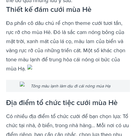
thể bỏ qua những lưu ý sau:
Thiết kế đám cưới mùa Hè
Đa phần cô dâu chú rể chọn theme cưới tươi tắn,
rực rỡ cho mùa Hè. Đó là sắc cam nóng bỏng của
mặt trời, xanh mát của lá cọ, màu lam của biển và
vàng rực rỡ của những triền cát. Một số khác chọn
tone màu lạnh để trung hòa cái nóng oi bức của
mùa Hạ.
Tông màu lạnh làm dịu đi cái nóng mùa Hạ
Địa điểm tổ chức tiệc cưới mùa Hè
Có nhiều địa điểm tổ chức cưới để bạn chọn lựa: Tổ
chức tại nhà, ở biển, trong nhà hàng... Mỗi nơi có ưu
điểm riêng, bạn cần cân nhắc, chọn lựa theo nhu