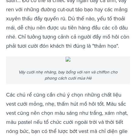
satin... Đó có thể là chiếc váy ngắn đầy cá tính, váy
ren với những đường cut-out táo bạo hay các mảng
xuyên thấu đầy quyến rũ. Dù thế nào, yếu tố thoải
mái, dễ chịu nên được ưu tiên hàng đầu các cô dâu
nhé. Chỉ tưởng tượng cảnh cả người đầy mồ hôi còn
phải tươi cười đón khách thì đúng là "thảm họa".
Váy cưới nhẹ nhàng, bay bổng với ren và chiffon cho
phong cách cưới mùa Hè
Các chú rể cũng cần chú ý chọn những chất liệu
vest cưới mỏng, nhẹ, thấm hút mồ hôi tốt. Màu sắc
vest cũng nên chọn màu sáng như trắng, xám nhạt,
màu pastel nếu tổ chức cưới ngoài trời và thời tiết
nóng bức, bạn có thể lược bớt vest mà chỉ diện gile