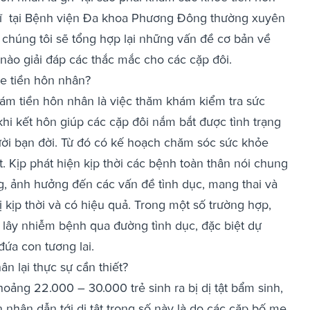
 sĩ tại Bệnh viện Đa khoa Phương Đông thường xuyên
, chúng tôi sẽ tổng hợp lại những vấn đề cơ bản về
ào giải đáp các thắc mắc cho các cặp đôi.
e tiền hôn nhân?
ám tiền hôn nhân là việc thăm khám kiểm tra sức
hi kết hôn giúp các cặp đôi nắm bắt được tình trạng
ời bạn đời. Từ đó có kế hoạch chăm sóc sức khỏe
. Kịp phát hiện kịp thời các bệnh toàn thân nói chung
g, ảnh hưởng đến các vấn đề tình dục, mang thai và
ị kịp thời và có hiệu quả. Trong một số trường hợp,
 lây nhiễm bệnh qua đường tình dục, đặc biệt dự
đứa con tương lai.
n lại thực sự cần thiết?
ảng 22.000 – 30.000 trẻ sinh ra bị dị tật bẩm sinh,
nhân dẫn tới dị tật trong số này là do các cặp bố mẹ