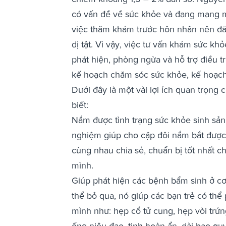
có vấn đề về sức khỏe và đang mang m
việc thăm khám trước hôn nhân nên đã 
dị tật. Vì vậy, việc tư vấn khám sức khỏ
phát hiện, phòng ngừa và hỗ trợ điều 
kế hoạch chăm sóc sức khỏe, kế hoạch
Dưới đây là một vài lợi ích quan trọn
biết:
Nắm được tình trạng sức khỏe sinh sản
nghiệm giúp cho cặp đôi nắm bắt được 
cùng nhau chia sẻ, chuẩn bị tốt nhất c
mình.
Giúp phát hiện các bệnh bẩm sinh ở cơ 
thể bỏ qua, nó giúp các bạn trẻ có thể
mình như: hẹp cổ tử cung, hẹp vòi trứng
ống niệu đạo, tinh hoàn ẩn, dài bao quy