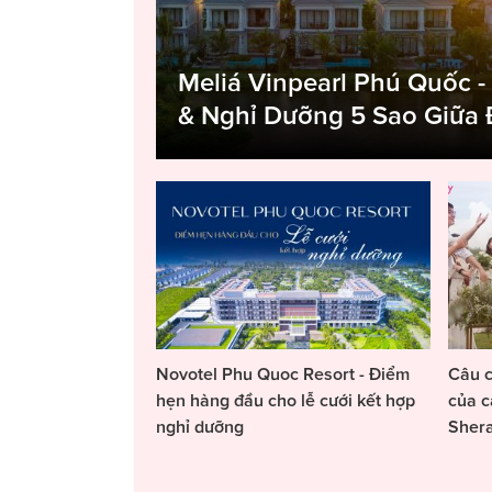
Meliá Vinpearl Phú Quốc -
& Nghỉ Dưỡng 5 Sao Giữa
Novotel Phu Quoc Resort - Điểm
Câu c
hẹn hàng đầu cho lễ cưới kết hợp
của c
nghỉ dưỡng
Sher