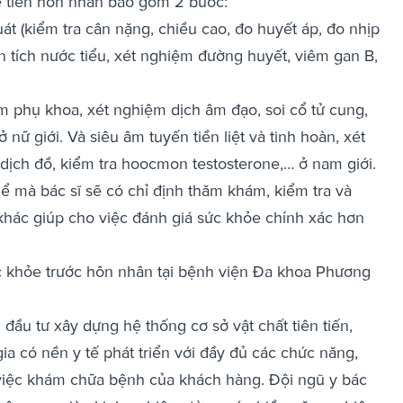
 tiền hôn nhân bao gồm 2 bước:
t (kiểm tra cân nặng, chiều cao, đo huyết áp, đo nhịp
n tích nước tiểu, xét nghiệm đường huyết, viêm gan B,
 phụ khoa, xét nghiệm dịch âm đạo, soi cổ tử cung,
nữ giới. Và siêu âm tuyến tiền liệt và tinh hoàn, xét
dịch đồ, kiểm tra hoocmon testosterone,… ở nam giới.
hể mà bác sĩ sẽ có chỉ định thăm khám, kiểm tra và
 khác giúp cho việc đánh giá sức khỏe chính xác hơn
c khỏe trước hôn nhân tại bệnh viện Đa khoa Phương
u tư xây dựng hệ thống cơ sở vật chất tiên tiến,
ia có nền y tế phát triển với đầy đủ các chức năng,
 việc khám chữa bệnh của khách hàng. Đội ngũ y bác