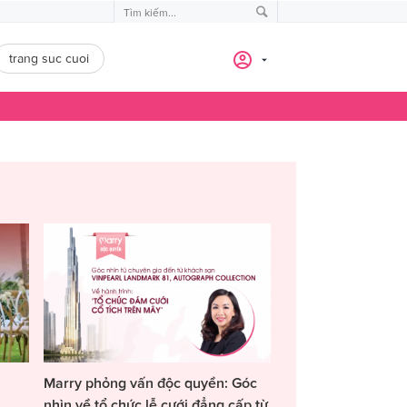
trang suc cuoi
Marry phỏng vấn độc quyền: Góc
nhìn về tổ chức lễ cưới đẳng cấp từ