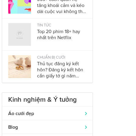
tăng khoái cảm và kéo
dài cuộc vui không thể
bỏ qua trong năm
2023
TIN TỨC
Top 20 phim 18+ hay
nhất trên Netflix
CHUẨN BỊ CƯỚI
Thủ tục đăng ký kết
hôn? Đăng ký kết hôn
cần giấy tờ gì năm
2023?
Kinh nghiệm & Ý tưởng
Áo cưới đẹp
Áo dài cưới
319
Blog
Nhẫn cưới đẹp
242