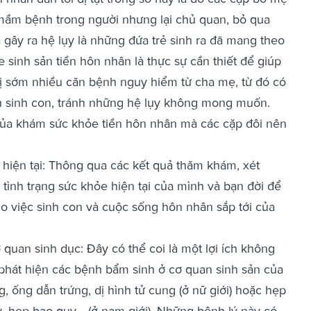
ầm bệnh trong người nhưng lại chủ quan, bỏ qua
gây ra hệ lụy là những đứa trẻ sinh ra đã mang theo
e sinh sản tiền hôn nhân là thực sự cần thiết để giúp
trị sớm nhiều căn bệnh nguy hiểm từ cha mẹ, từ đó có
 sinh con, tránh những hệ lụy không mong muốn.
g của khám sức khỏe tiền hôn nhân mà các cặp đôi nên
 hiện tại: Thông qua các kết quả thăm khám, xét
tình trạng sức khỏe hiện tại của mình và bạn đời để
ho việc sinh con và cuộc sống hôn nhân sắp tới của
quan sinh dục: Đây có thể coi là một lợi ích không
 phát hiện các bệnh bẩm sinh ở cơ quan sinh sản của
, ống dẫn trứng, dị hình tử cung (ở nữ giới) hoặc hẹp
, hẹp bao quy,.. (ở nam giới). Những bệnh lý này có