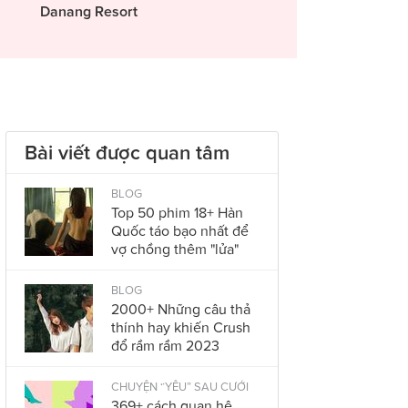
Danang Resort
Bài viết được quan tâm
BLOG
Top 50 phim 18+ Hàn
Quốc táo bạo nhất để
vợ chồng thêm "lửa"
BLOG
2000+ Những câu thả
thính hay khiến Crush
đổ rầm rầm 2023
CHUYỆN “YÊU” SAU CƯỚI
369+ cách quan hệ