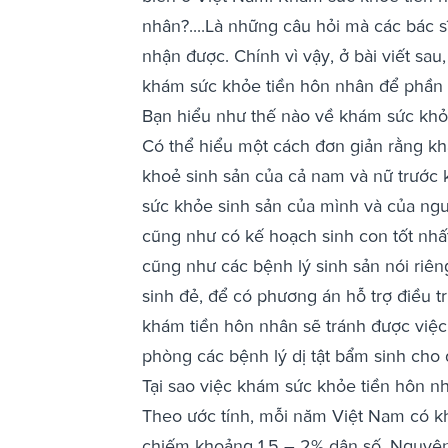
nhân?....Là những câu hỏi mà các bác
nhận được. Chính vì vậy, ở bài viết sau
khám sức khỏe tiền hôn nhân để phần n
Bạn hiểu như thế nào về khám sức khỏ
Có thể hiểu một cách đơn giản rằng kh
khoẻ sinh sản của cả nam và nữ trước k
sức khỏe sinh sản của mình và của ngư
cũng như có kế hoạch sinh con tốt nhất
cũng như các bệnh lý sinh sản nói riên
sinh đẻ, để có phương án hỗ trợ điều tr
khám tiền hôn nhân sẽ tránh được việc
phòng các bệnh lý dị tật bẩm sinh cho 
Tại sao việc khám sức khỏe tiền hôn nhâ
Theo ước tính, mỗi năm Việt Nam có kho
chiếm khoảng 1,5 – 2% dân số. Nguyên 