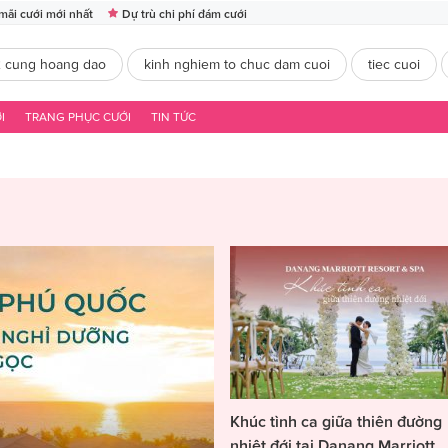
mãi cưới mới nhất
Dự trù chi phí đám cưới
2 cung hoang dao
kinh nghiem to chuc dam cuoi
tiec cuoi
I
TRANG PHỤC CƯỚI
TIN TỨC
Khúc tình ca giữa thiên đường
nhiệt đới tại Danang Marriott