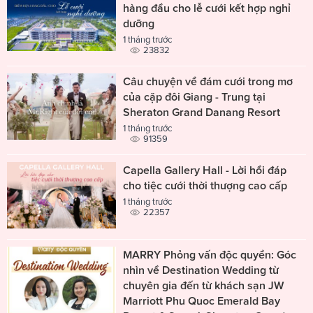
hàng đầu cho lễ cưới kết hợp nghỉ
dưỡng
1 tháng trước
23832
Câu chuyện về đám cưới trong mơ
của cặp đôi Giang - Trung tại
Sheraton Grand Danang Resort
1 tháng trước
91359
Capella Gallery Hall - Lời hồi đáp
cho tiệc cưới thời thượng cao cấp
1 tháng trước
22357
MARRY Phỏng vấn độc quyền: Góc
nhìn về Destination Wedding từ
chuyên gia đến từ khách sạn JW
Marriott Phu Quoc Emerald Bay