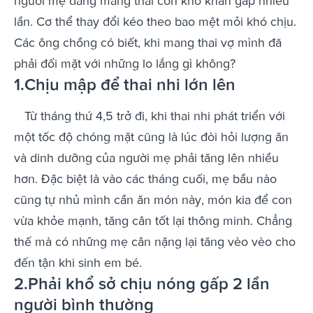
người mẹ đang mang thai còn khó khăn gấp nhiều
lần. Cơ thể thay đổi kéo theo bao mệt mỏi khó chịu.
Các ông chồng có biết, khi mang thai vợ mình đã
phải đối mặt với những lo lắng gì không?
1.Chịu mập để thai nhi lớn lên
Từ tháng thứ 4,5 trở đi, khi thai nhi phát triển với
một tốc độ chóng mặt cũng là lúc đòi hỏi lượng ăn
và dinh dưỡng của người mẹ phải tăng lên nhiều
hơn. Đặc biệt là vào các tháng cuối, mẹ bầu nào
cũng tự nhủ mình cần ăn món này, món kia để con
vừa khỏe mạnh, tăng cân tốt lại thông minh. Chẳng
thế mà có những mẹ cân nặng lại tăng vèo vèo cho
đến tận khi sinh em bé.
2.Phải khổ sở chịu nóng gấp 2 lần
người bình thường