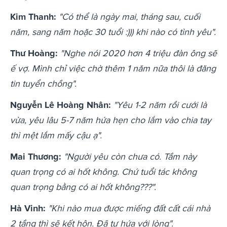
Kim Thanh:
"
Có thể là ngày mai, tháng sau, cuối
năm, sang năm hoặc 30 tuổi :))) khi nào có tình yêu".
Thư Hoàng:
"
Nghe nói 2020 hơn 4 triệu đàn ông sẽ
ế vợ. Mình chỉ việc chờ thêm 1 năm nữa thôi là đăng
tin tuyển chồng".
Nguyễn Lê Hoàng Nhân:
"
Yêu 1-2 năm rồi cưới là
vừa, yêu lâu 5-7 năm hứa hẹn cho lắm vào chia tay
thì mệt lắm mấy cậu ạ".
Mai Thương:
"
Người yêu còn chưa có. Tầm này
quan trọng có ai hốt không. Chứ tuổi tác không
quan trọng bằng có ai hốt không???".
Hà Vinh:
"
Khi nào mua được miếng đất cất cái nhà
2 tầng thì sẽ kết hôn. Đã tự hứa với lòng".