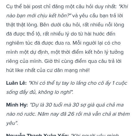
Cụ thể bài post chỉ đăng một câu hỏi duy nhất:
"Khi
nào bạn mới chịu kết hôn?"
và yêu cầu bạn trả lời
thật thật lòng. Bên dưới câu hỏi, rất nhiều nỗi lòng
đã được thổ lộ, rất nhiều lý do từ hài hước đến
nghiêm túc đã được đưa ra. Mỗi người lại có cho
mình một dự định, một thời điểm kết hôn lý tưởng
riêng của mình. Giờ thì cùng điểm qua câu trả lời
hút like nhất của cư dân mạng nhé!
Luân Lê:
"Khi có thể tự tay lo lắng cho cô ấy 1 cuộc
sống đầy đủ, không lo nghĩ".
Minh Hy:
"Dự là 30 tuổi mà 30 sợ già quá chả ma
nào nó rước. Năm nay đã 26 rồi mà vẫn chả ai thèm
yêu"
.
Nguyễn Thạnh Xuân Yến:
"Khi người yêu mình