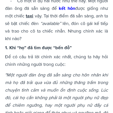
- Có một ví dụ hài hước như thế này. Một người
đàn ông đã sẵn sàng để
kết hôn
được giống như
một chiếc
taxi
vậy. Tại thời điểm đã sẵn sàng, anh ta
sẽ bật chiếc đèn
“available”
lên, đón cô gái kế tiếp
và trao cho cô ta chiếc nhẫn. Nhưng chính xác là
khi nào?
1. Khi “họ” đã tìm được “bến đỗ”
Để có câu trả lời chính xác nhất, chúng ta hãy hỏi
chính những người trong cuộc:
"Một người đàn ông đã sẵn sàng cho hôn nhân khi
mà họ đã trải qua vừa đủ những thăng trầm trong
chuyện tình cảm và muốn ổn định cuộc sống. Lúc
đó, cái họ cần không phải là một người phụ nữ đẹp
để chiêm ngưỡng, hay một người phụ nữ đầy cá
tính hoặc giỏi giang để thán phục và ngưỡng mộ, đó