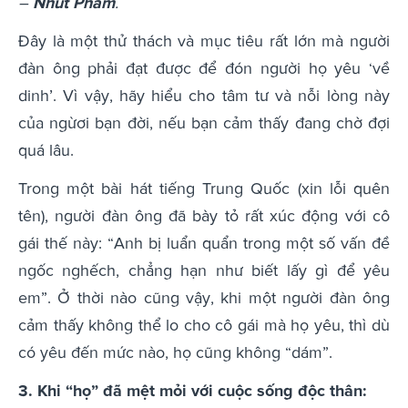
–
Nhut Pham
.
Đây là một thử thách và mục tiêu rất lớn mà người
đàn ông phải đạt được để đón người họ yêu ‘về
dinh’. Vì vậy, hãy hiểu cho tâm tư và nỗi lòng này
của ngừơi bạn đời, nếu bạn cảm thấy đang chờ đợi
quá lâu.
Trong một bài hát tiếng Trung Quốc (xin lỗi quên
tên), người đàn ông đã bày tỏ rất xúc động với cô
gái thế này: “Anh bị luẩn quẩn trong một số vấn đề
ngốc nghếch, chẳng hạn như biết lấy gì để yêu
em”. Ở thời nào cũng vậy, khi một người đàn ông
cảm thấy không thể lo cho cô gái mà họ yêu, thì dù
có yêu đến mức nào, họ cũng không “dám”.
3. Khi “họ” đã mệt mỏi với cuộc sống độc thân: