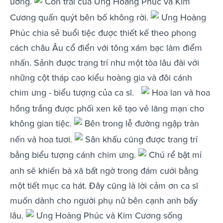
ương.
Con trai của Ưng Hoàng Phúc và Kim
Cương quấn quýt bên bố không rời.
Ưng Hoàng
Phúc chia sẻ buổi tiệc được thiết kế theo phong
cách châu Âu cổ điển với tông xám bạc làm điểm
nhấn. Sảnh được trang trí như một tòa lâu đài với
những cột tháp cao kiểu hoàng gia và đôi cánh
chim ưng - biểu tượng của ca sĩ.
Hoa lan và hoa
hồng trắng được phối xen kẽ tạo vẻ lãng mạn cho
không gian tiệc.
Bên trong lễ đường ngập tràn
nến và hoa tươi.
Sân khấu cũng được trang trí
bằng biểu tượng cánh chim ưng.
Chú rể bật mí
anh sẽ khiến bà xã bất ngờ trong đám cưới bằng
một tiết mục ca hát. Đây cũng là lời cảm ơn ca sĩ
muốn dành cho người phụ nữ bên cạnh anh bấy
lâu.
Ưng Hoàng Phúc và Kim Cương sống