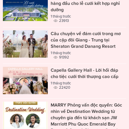
hàng đầu cho lễ cưới kết hợp nghỉ
dưỡng
1 tháng trước
23913
Câu chuyện về đám cưới trong mơ
của cặp đôi Giang - Trung tại
Sheraton Grand Danang Resort
1 tháng trước
91392
Capella Gallery Hall - Lời hồi đáp
cho tiệc cưới thời thượng cao cấp
1 tháng trước
22420
MARRY Phỏng vấn độc quyền: Góc
nhìn về Destination Wedding từ
chuyên gia đến từ khách sạn JW
Marriott Phu Quoc Emerald Bay