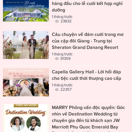
hàng đầu cho lễ cưới kết hợp nghỉ
dưỡng
1 tháng trước
23832
Câu chuyện về đám cưới trong mơ
của cặp đôi Giang - Trung tại
Sheraton Grand Danang Resort
1 tháng trước
91359
Capella Gallery Hall - Lời hồi đáp
cho tiệc cưới thời thượng cao cấp
1 tháng trước
22357
MARRY Phỏng vấn độc quyền: Góc
nhìn về Destination Wedding từ
chuyên gia đến từ khách sạn JW
Marriott Phu Quoc Emerald Bay