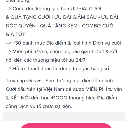
--> Cộng dồn không giới hạn ƯU ĐÃI CƯỚI
& QUÀ TẶNG CƯỚI | ƯU ĐÃI GIẢM SÂU - ƯU ĐÃI
ĐỘC QUYỀN - QUÀ TẶNG KÈM - COMBO CƯỚI
GIÁ TỐT
--> +30 danh mục Địa điểm & loại hình Dịch vụ cưới
--> Miễn phí tư vấn, chọn lọc, báo giá chi tiết & kết
nối đến các thương hiệu tối ưu 24/7
--> Hỗ trợ thanh toán tín dụng từ ngân hàng số
Truy cập
- Sàn thương mại điện tử ngành
vdes.vn
Cưới đầu tiên tại Việt Nam để được MIỄN PHÍ tư vấn
& KẾT NỐI đến hơn +1OOO thương hiệu Địa điểm
cùng Dịch vụ tổ chức sự kiện.