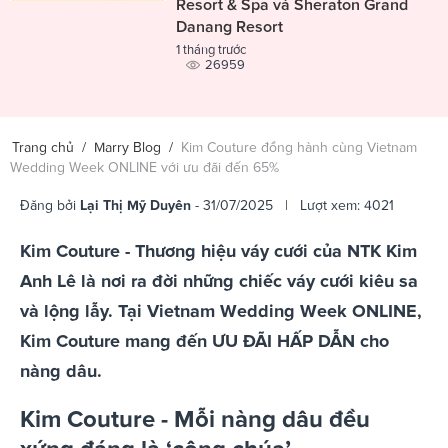
Resort & Spa và Sheraton Grand
Danang Resort
1 tháng trước
26959
Trang chủ
/
Marry Blog
/
Kim Couture đồng hành cùng Vietnam
Wedding Week ONLINE với ưu đãi đến 65%
Đăng bởi
Lại Thị Mỹ Duyên
- 31/07/2025 | Lượt xem: 4021
Kim Couture - Thương hiệu váy cưới của NTK Kim
Anh Lê là nơi ra đời những chiếc váy cưới kiêu sa
và lộng lẫy. Tại Vietnam Wedding Week ONLINE,
Kim Couture mang đến ƯU ĐÃI HẤP DẪN cho
nàng dâu.
Kim Couture - Mỗi nàng dâu đều