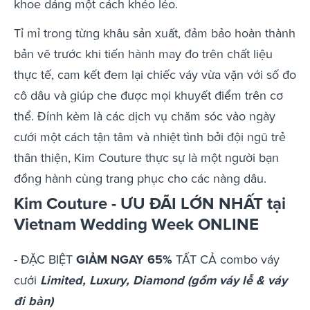
khoe dáng một cách khéo léo.
Tỉ mỉ trong từng khâu sản xuất, đảm bảo hoàn thành
bản vẽ trước khi tiến hành may đo trên chất liệu
thực tế, cam kết đem lại chiếc váy vừa vặn với số đo
cô dâu và giúp che được mọi khuyết điểm trên cơ
thể. Đính kèm là các dịch vụ chăm sóc vào ngày
cưới một cách tận tâm và nhiệt tình bởi đội ngũ trẻ
thân thiện, Kim Couture thực sự là một người bạn
đồng hành cùng trang phục cho các nàng dâu.
Kim Couture - ƯU ĐÃI LỚN NHẤT tại
Vietnam Wedding Week ONLINE
- ĐẶC BIỆT
GIẢM NGAY 65%
TẤT CẢ combo váy
cưới
Limited, Luxury, Diamond (gồm váy lễ & váy
đi bàn)