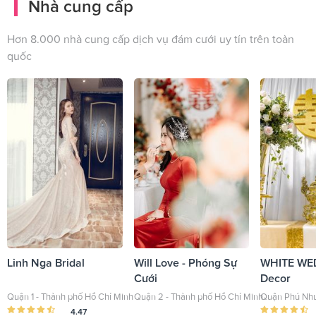
Nhà cung cấp
Hơn 8.000 nhà cung cấp dịch vụ đám cưới uy tín trên toàn
quốc
Linh Nga Bridal
Will Love - Phóng Sự
WHITE WE
Cưới
Decor
Quận 1 - Thành phố Hồ Chí Minh
Quận 2 - Thành phố Hồ Chí Minh
Quận Phú Nhu
4.47