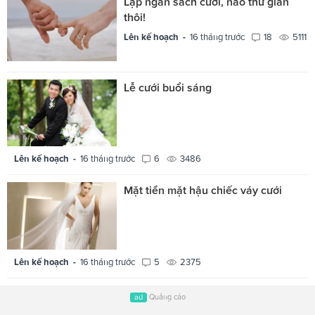
Lập ngân sách cưới, nào thư giãn
thôi!
Lên kế hoạch -
16 tháng trước
18
5111
Lễ cưới buổi sáng
Lên kế hoạch -
16 tháng trước
6
3486
Mặt tiền mặt hậu chiếc váy cưới
Lên kế hoạch -
16 tháng trước
5
2375
ad
Quảng cáo