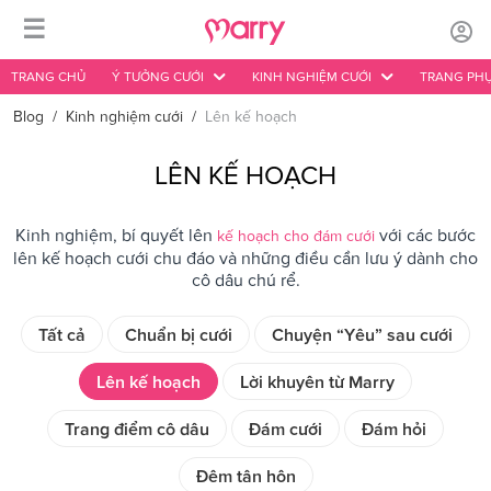
☰
TRANG CHỦ
Ý TƯỞNG CƯỚI
KINH NGHIỆM CƯỚI
TRANG PHỤ
Blog
/
Kinh nghiệm cưới
/
Lên kế hoạch
LÊN KẾ HOẠCH
Kinh nghiệm, bí quyết lên
với các bước
kế hoạch cho đám cưới
lên kế hoạch cưới chu đáo và những điều cần lưu ý dành cho
cô dâu chú rể.
Tất cả
Chuẩn bị cưới
Chuyện “Yêu” sau cưới
Lên kế hoạch
Lời khuyên từ Marry
Trang điểm cô dâu
Đám cưới
Đám hỏi
Đêm tân hôn