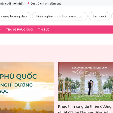
mãi cưới mới nhất
Dự trù chi phí đám cưới
2 cung hoang dao
kinh nghiem to chuc dam cuoi
tiec cuoi
I
TRANG PHỤC CƯỚI
TIN TỨC
Khúc tình ca giữa thiên đường
nhiệt đới tại Danang Marriott