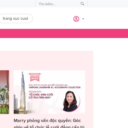
trang suc cuoi
Marry phỏng vấn độc quyền: Góc
nhìn về tổ chức lễ cưới đẳng cấp từ