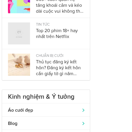
tăng khoái cảm và kéo
dài cuộc vui không thể
bỏ qua trong năm
2023
TIN TỨC
Top 20 phim 18+ hay
nhất trên Netflix
CHUẨN BỊ CƯỚI
Thủ tục đăng ký kết
hôn? Đăng ký kết hôn
cần giấy tờ gì năm
2023?
Kinh nghiệm & Ý tưởng
Áo cưới đẹp
Áo dài cưới
319
Blog
Nhẫn cưới đẹp
242