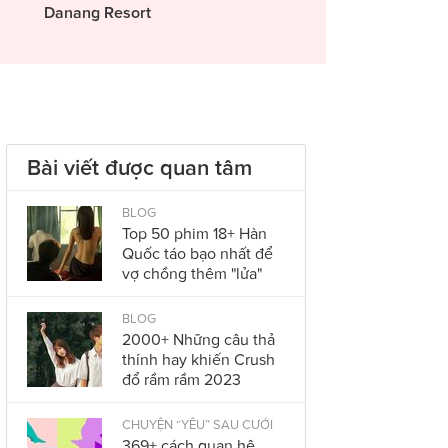
Danang Resort
Bài viết được quan tâm
BLOG
Top 50 phim 18+ Hàn
Quốc táo bạo nhất để
vợ chồng thêm "lửa"
BLOG
2000+ Những câu thả
thính hay khiến Crush
đổ rầm rầm 2023
CHUYỆN “YÊU” SAU CƯỚI
369+ cách quan hệ