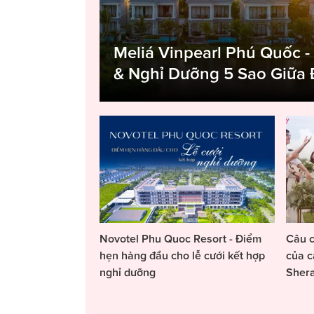
Meliá Vinpearl Phú Quốc -
& Nghỉ Dưỡng 5 Sao Giữa
Novotel Phu Quoc Resort - Điểm
Câu c
hẹn hàng đầu cho lễ cưới kết hợp
của c
nghỉ dưỡng
Sher