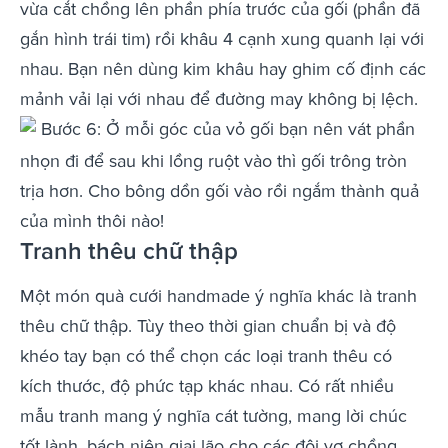
vừa cắt chồng lên phần phía trước của gối (phần đã
gắn hình trái tim) rồi khâu 4 cạnh xung quanh lại với
nhau. Bạn nên dùng kim khâu hay ghim cố định các
mảnh vải lại với nhau để đường may không bị lệch.
Bước 6: Ở mỗi góc của vỏ gối bạn nên vát phần
nhọn đi để sau khi lồng ruột vào thì gối trông tròn
trịa hơn. Cho bông dồn gối vào rồi ngắm thành quả
của mình thôi nào!
Tranh thêu chữ thập
Một món quà cưới handmade ý nghĩa khác là tranh
thêu chữ thập. Tùy theo thời gian chuẩn bị và độ
khéo tay bạn có thể chọn các loại tranh thêu có
kích thước, độ phức tạp khác nhau. Có rất nhiều
mẫu tranh mang ý nghĩa cát tường, mang lời chúc
tốt lành, bách niên giai lão cho các đôi vợ chồng