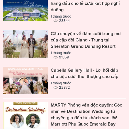
hàng đầu cho lễ cưới kết hợp nghỉ
dưỡng
1 tháng trước
23844
Câu chuyện về đám cưới trong mơ
của cặp đôi Giang - Trung tại
Sheraton Grand Danang Resort
1 tháng trước
91359
Capella Gallery Hall - Lời hồi đáp
cho tiệc cưới thời thượng cao cấp
1 tháng trước
22372
MARRY Phỏng vấn độc quyền: Góc
nhìn về Destination Wedding từ
chuyên gia đến từ khách sạn JW
Marriott Phu Quoc Emerald Bay