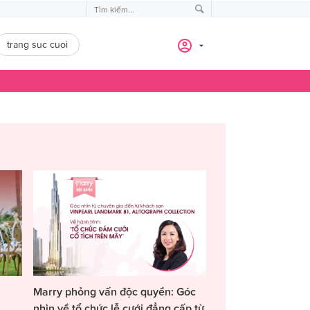
trang suc cuoi
Marry phỏng vấn độc quyền: Góc
nhìn về tổ chức lễ cưới đẳng cấp từ