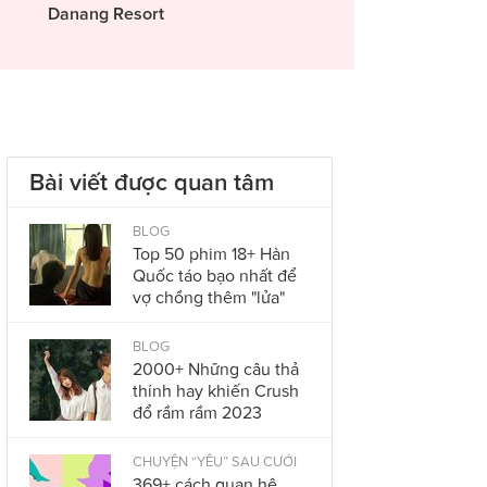
Danang Resort
Bài viết được quan tâm
BLOG
Top 50 phim 18+ Hàn
Quốc táo bạo nhất để
vợ chồng thêm "lửa"
BLOG
2000+ Những câu thả
thính hay khiến Crush
đổ rầm rầm 2023
CHUYỆN “YÊU” SAU CƯỚI
369+ cách quan hệ