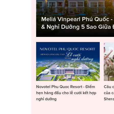
Meliá Vinpearl Phú Quốc -
& Nghỉ Dưỡng 5 Sao Giữa
Novotel Phu Quoc Resort - Điểm
Câu c
hẹn hàng đầu cho lễ cưới kết hợp
của c
nghỉ dưỡng
Sher