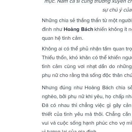
mực. Nam ca sĩ cũng thường xuyên ch
sự chú ý của
Những chia sẻ thắng thắn từ một người
đình như
Hoàng Bách
khiến không ít n
quan hệ tình cảm.
Không ai có thể phủ nhận tầm quan trọn
Thiếu thốn, khó khăn có thể khiến ngườ
tình cảm cũng vơi nhạt dần do những
phụ nữ cho rằng thà sống độc thân ch
Nhưng đúng như Hoàng Bách chia sẻ
nghèo, bởi phụ nữ khi yêu, họ chấp nhậ
Đã có nhau thì chẳng việc gì gây cản
thiết của tình yêu mà thôi. Chẳng cầ
vui và cuộc sống hạnh phúc cho vợ mì
vì tương lai của gia đình.