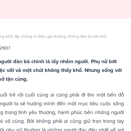
 khổ, lấy chồng sĩ diện, gia trưởng, không tâm lý mới khổ
21837
người đàn bà chính là lấy nhầm người. Phụ nữ bớt
iệc vất vả một chút không thấy khổ. Nhưng sống với
sở tận cùng.
ổi trẻ rồi cuối cùng ai cũng phải đi tìm một bến đỗ
 người ta sẽ hướng mình đến một mục tiêu cuộc sống
g trong tình yêu thương, hạnh phúc bên những người
ó vô cùng. Bởi không phải ai cũng giữ trọn trong tay
Và phụ nữ thường là những người đau đáu nhất về sợi