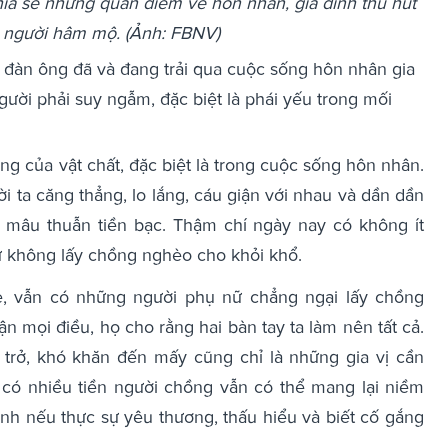
ia sẻ những quan điểm về hôn nhân, gia đình thu hút
 người hâm mộ. (Ảnh: FBNV)
 đàn ông đã và đang trải qua cuộc sống hôn nhân gia
gười phải suy ngẫm, đặc biệt là phái yếu trong mối
g của vật chất, đặc biệt là trong cuộc sống hôn nhân.
i ta căng thẳng, lo lắng, cáu giận với nhau và dần dần
 mâu thuẫn tiền bạc. Thậm chí ngày nay có không ít
ứ không lấy chồng nghèo cho khỏi khổ.
, vẫn có những người phụ nữ chẳng ngại lấy chồng
n mọi điều, họ cho rằng hai bàn tay ta làm nên tất cả.
 trở, khó khăn đến mấy cũng chỉ là những gia vị cần
n có nhiều tiền người chồng vẫn có thể mang lại niềm
nh nếu thực sự yêu thương, thấu hiểu và biết cố gắng