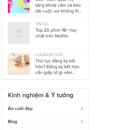
tăng khoái cảm và kéo
dài cuộc vui không thể
bỏ qua trong năm
2023
TIN TỨC
Top 20 phim 18+ hay
nhất trên Netflix
CHUẨN BỊ CƯỚI
Thủ tục đăng ký kết
hôn? Đăng ký kết hôn
cần giấy tờ gì năm
2023?
Kinh nghiệm & Ý tưởng
Áo cưới đẹp
Áo dài cưới
319
Blog
Nhẫn cưới đẹp
242