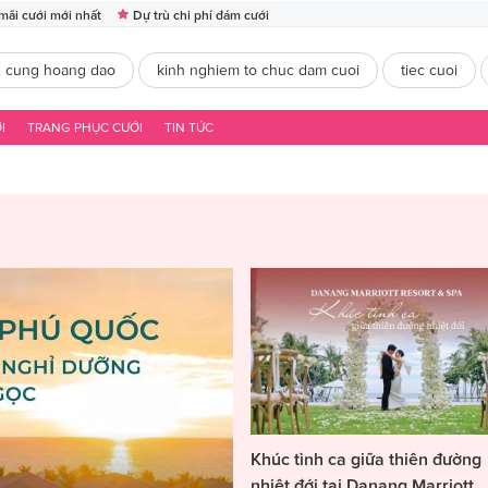
mãi cưới mới nhất
Dự trù chi phí đám cưới
2 cung hoang dao
kinh nghiem to chuc dam cuoi
tiec cuoi
I
TRANG PHỤC CƯỚI
TIN TỨC
Khúc tình ca giữa thiên đường
nhiệt đới tại Danang Marriott