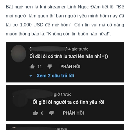
Bất ngờ hơn là khi streamer Linh Ngọc Đàm tiết lộ: "Để
mọi người làm quen thì bạn người yêu mình hôm nay đã
tài trợ 1.000 USD để mở hòm". Còn tin vui mà cô nàng
muốn thông báo là: "Không còn tin buồn nào nữa!".