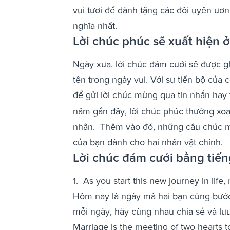
vui tươi để dành tặng các đôi uyên ươ
nghĩa nhất.
Lời chúc phúc sẽ xuất hiện 
Ngày xưa, lời chúc đám cưới sẽ được g
tên trong ngày vui. Với sự tiến bộ của
để gửi lời chúc mừng qua tin nhắn hay 
năm gần đây, lời chúc phúc thường x
nhân. Thêm vào đó, những câu chúc mừ
của bạn dành cho hai nhân vật chính.
Lời chúc đám cưới bằng tiế
1. As you start this new journey in lif
Hôm nay là ngày mà hai bạn cùng bước
mỗi ngày, hãy cùng nhau chia sẻ và lưu
Marriage is the meeting of two hearts to