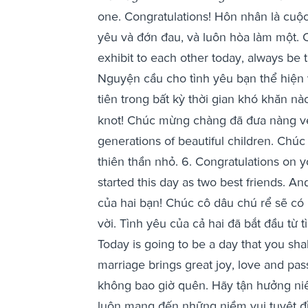
one. Congratulations! Hôn nhân là cuộc
yêu và đớn đau, và luôn hòa làm một. 
exhibit to each other today, always be t
Nguyện cầu cho tình yêu bạn thể hiện 
tiên trong bất kỳ thời gian khó khăn nà
knot! Chúc mừng chàng đã đưa nàng về 
generations of beautiful children. Chú
thiên thần nhỏ. 6. Congratulations on 
started this day as two best friends. 
của hai bạn! Chúc cô dâu chú rể sẽ có
vời. Tình yêu của cả hai đã bắt đầu từ 
Today is going to be a day that you sha
marriage brings great joy, love and pas
không bao giờ quên. Hãy tận hưởng ni
luôn mang đến những niềm vui tuyệt đ