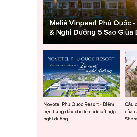
Meliá Vinpearl Phú Quốc -
& Nghỉ Dưỡng 5 Sao Giữa
Novotel Phu Quoc Resort - Điểm
Câu c
hẹn hàng đầu cho lễ cưới kết hợp
của c
nghỉ dưỡng
Sher