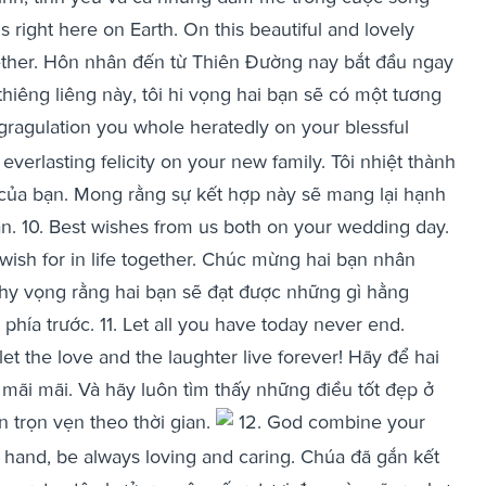
right here on Earth. On this beautiful and lovely
gether. Hôn nhân đến từ Thiên Đường nay bắt đầu ngay
 thiêng liêng này, tôi hi vọng hai bạn sẽ có một tương
gragulation you whole heratedly on your blessful
 everlasting felicity on your new family. Tôi nhiệt thành
ủa bạn. Mong rằng sự kết hợp này sẽ mang lại hạnh
n. 10. Best wishes from us both on your wedding day.
ish for in life together. Chúc mừng hai bạn nhân
hy vọng rằng hai bạn sẽ đạt được những gì hằng
ía trước. 11. Let all you have today never end.
et the love and the laughter live forever! Hãy để hai
mãi mãi. Và hãy luôn tìm thấy những điều tốt đẹp ở
n trọn vẹn theo thời gian.
12. God combine your
n hand, be always loving and caring. Chúa đã gắn kết