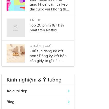
tăng khoái cảm và kéo
dài cuộc vui không thể
bỏ qua trong năm
2023
TIN TỨC
Top 20 phim 18+ hay
nhất trên Netflix
CHUẨN BỊ CƯỚI
Thủ tục đăng ký kết
hôn? Đăng ký kết hôn
cần giấy tờ gì năm
2023?
Kinh nghiệm & Ý tưởng
Áo cưới đẹp
Áo dài cưới
319
Blog
Nhẫn cưới đẹp
242