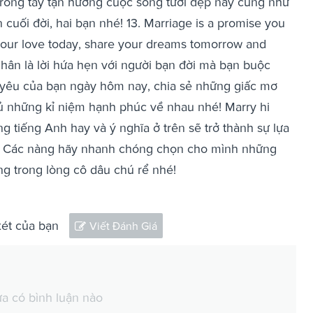
 trong tay tận hưởng cuộc sống tươi đẹp này cũng như
uối đời, hai bạn nhé! 13. Marriage is a promise you
 your love today, share your dreams tomorrow and
ân là lời hứa hẹn với người bạn đời mà bạn buộc
h yêu của bạn ngày hôm nay, chia sẻ những giấc mơ
ủ những kỉ niệm hạnh phúc về nhau nhé! Marry hi
 tiếng Anh hay và ý nghĩa ở trên sẽ trở thành sự lựa
ới. Các nàng hãy nhanh chóng chọn cho mình những
ng trong lòng cô dâu chú rể nhé!
xét của bạn
Viết Đánh Giá
a có bình luận nào