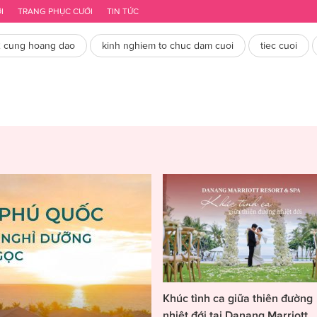
mãi cưới mới nhất
Dự trù chi phí đám cưới
I
TRANG PHỤC CƯỚI
TIN TỨC
2 cung hoang dao
kinh nghiem to chuc dam cuoi
tiec cuoi
Khúc tình ca giữa thiên đường
nhiệt đới tại Danang Marriott