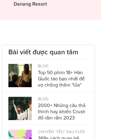
Danang Resort
Bài viết được quan tâm
BLOG
Top 50 phim 18+ Hàn
Quốc táo bạo nhất để
vợ chồng thêm "lửa"
BLOG
2000+ Những câu thả
thính hay khiến Crush
đổ rầm rầm 2023
CHUYỆN “YÊU” SAU CƯỚI
369+ cách quan hệ