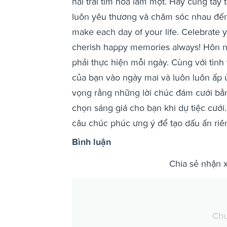
hai trái tim hòa làm một. Hãy cùng tay
luôn yêu thương và chăm sóc nhau đến c
make each day of your life. Celebrate
cherish happy memories always! Hôn nh
phải thực hiện mỗi ngày. Cùng với tìn
của bạn vào ngày mai và luôn luôn ấp 
vọng rằng những lời chúc đám cưới bằng
chọn sáng giá cho bạn khi dự tiệc cư
câu chúc phúc ưng ý để tạo dấu ấn riê
Bình luận
Chia sẻ nhận 
Chư