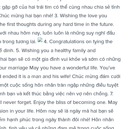
 gặp gỡ của hai trái tim có thể cùng nhau chia sẻ tình
Chúc mừng hai bạn nhé! 3. Wishing the love you
he first thoughts during any hard time in the future.
với nhau hôm nay, luôn luôn là những suy nghĩ đầu
o trong tương lai.
4. Congratulations on tying the
dinh. 5. Wishing you a healthy family and
c hai bạn sẽ có một gia đình vui khỏe và sớm có những
your marriage May you have a wonderful life. You've
And ended it is a man and his wife! Chúc mừng đám cưới
 một cuộc sống hôn nhân tràn ngập những điều tuyệt
tình bạn và kết thúc bằng việc nên vợ nên chồng. 7.
ll never forget. Enjoy the bliss of becoming one. May
sion in your life. Hôm nay sẽ là ngày mà hai bạn sẽ
ềm hạnh phúc trong ngày thành đôi nhé! Hôn nhân
ỉnh, tình yêu và cả những đam mê trong cuộc sống