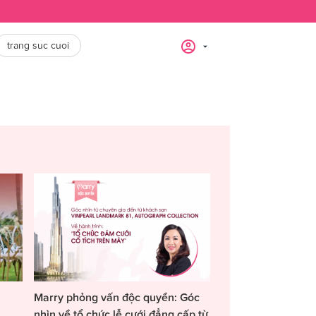
trang suc cuoi
Marry phỏng vấn độc quyền: Góc
nhìn về tổ chức lễ cưới đẳng cấp từ