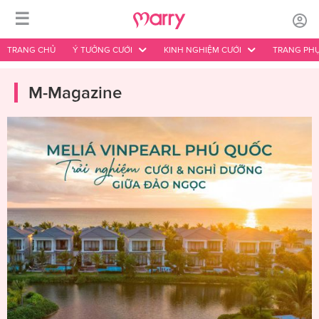
☰
TRANG CHỦ
Ý TƯỞNG CƯỚI
KINH NGHIỆM CƯỚI
TRANG PHỤ
M-Magazine