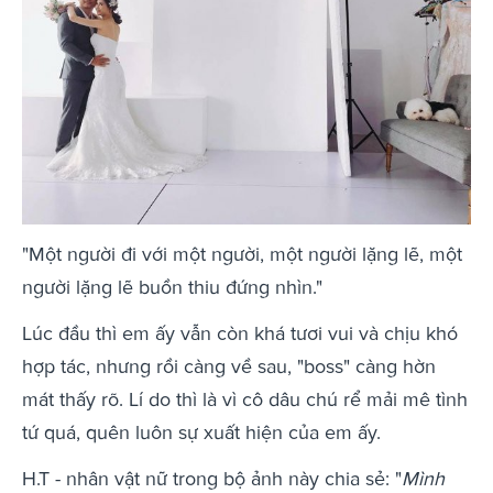
"Một người đi với một người, một người lặng lẽ, một
người lặng lẽ buồn thiu đứng nhìn."
Lúc đầu thì em ấy vẫn còn khá tươi vui và chịu khó
hợp tác, nhưng rồi càng về sau, "boss" càng hờn
mát thấy rõ. Lí do thì là vì cô dâu chú rể mải mê tình
tứ quá, quên luôn sự xuất hiện của em ấy.
H.T - nhân vật nữ trong bộ ảnh này chia sẻ: "
Mình