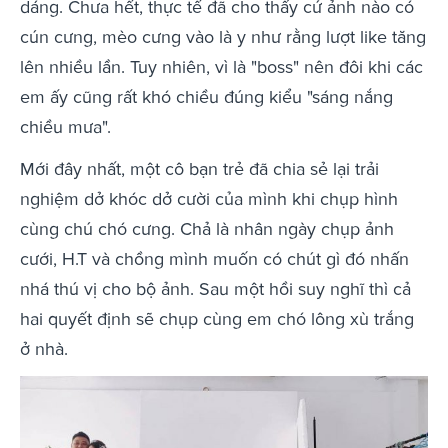
dáng. Chưa hết, thực tế đã cho thấy cứ ảnh nào có
cún cưng, mèo cưng vào là y như rằng lượt like tăng
lên nhiều lần. Tuy nhiên, vì là "boss" nên đôi khi các
em ấy cũng rất khó chiều đúng kiểu "sáng nắng
chiều mưa".
Mới đây nhất, một cô bạn trẻ đã chia sẻ lại trải
nghiệm dở khóc dở cười của mình khi chụp hình
cùng chú chó cưng. Chả là nhân ngày chụp ảnh
cưới, H.T và chồng mình muốn có chút gì đó nhấn
nhá thú vị cho bộ ảnh. Sau một hồi suy nghĩ thì cả
hai quyết định sẽ chụp cùng em chó lông xù trắng
ở nhà.