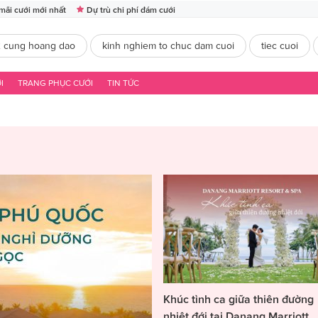
mãi cưới mới nhất
Dự trù chi phí đám cưới
2 cung hoang dao
kinh nghiem to chuc dam cuoi
tiec cuoi
I
TRANG PHỤC CƯỚI
TIN TỨC
Khúc tình ca giữa thiên đường
nhiệt đới tại Danang Marriott