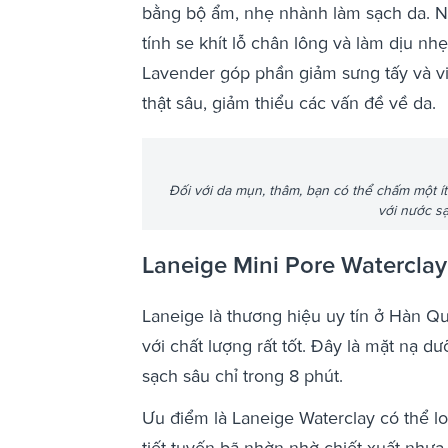
bằng bộ ẩm, nhẹ nhành làm sạch da. Ng
tính se khít lỗ chân lông và làm dịu n
Lavender góp phần giảm sưng tấy và v
thật sâu, giảm thiểu các vấn đề về da.
Đối với da mụn, thâm, bạn có thể chấm một ít 
với nước sạ
Laneige Mini Pore Watercla
Laneige là thương hiệu uy tín ở Hàn 
với chất lượng rất tốt. Đây là mặt nạ d
sạch sâu chỉ trong 8 phút.
Ưu điểm là Laneige Waterclay có thể lo
tiết tuyến bã nhờn nhờ chiết xuất nhựa