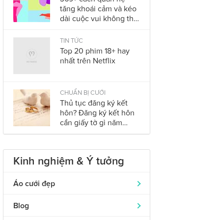
tăng khoái cảm và kéo
dài cuộc vui không thể
bỏ qua trong năm
2023
TIN TỨC
Top 20 phim 18+ hay
nhất trên Netflix
CHUẨN BỊ CƯỚI
Thủ tục đăng ký kết
hôn? Đăng ký kết hôn
cần giấy tờ gì năm
2023?
Kinh nghiệm & Ý tưởng
Áo cưới đẹp
Áo dài cưới
319
Blog
Nhẫn cưới đẹp
242