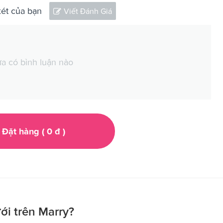
xét của bạn
Viết Đánh Giá
a có bình luận nào
Đặt hàng (
0
đ
)
ới trên Marry?