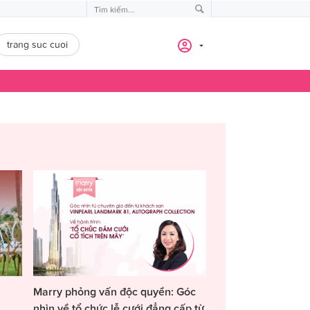
trang suc cuoi
Marry phỏng vấn độc quyền: Góc
nhìn về tổ chức lễ cưới đẳng cấp từ