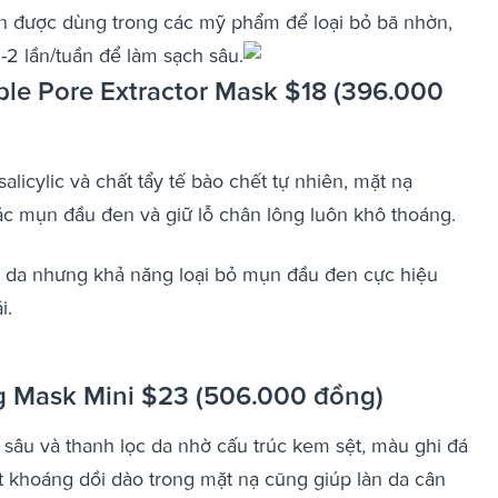
ốn được dùng trong các mỹ phẩm để loại bỏ bã nhờn,
1-2 lần/tuần để làm sạch sâu.
ple Pore Extractor Mask $18 (396.000
salicylic và chất tẩy tế bào chết tự nhiên, mặt nạ
ác mụn đầu đen và giữ lỗ chân lông luôn khô thoáng.
i da nhưng khả năng loại bỏ mụn đầu đen cực hiệu
i.
ng Mask Mini $23 (506.000 đồng)
 sâu và thanh lọc da nhờ cấu trúc kem sệt, màu ghi đá
t khoáng dồi dào trong mặt nạ cũng giúp làn da cân