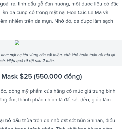
oài ra, tinh dầu gỗ đàn hương, một dược liệu có đặc
hẹ làn da cũng có trong mặt nạ. Hoa Cúc La Mã và
iêm nhiễm trên da mụn. Nhờ đó, da được làm sạch
kem mặt nạ lên vùng cần cải thiện, chờ khô hoàn toàn rồi rửa lại
ch. Hiệu quả rõ rệt sau 2 tuần.
y Mask $25 (550.000 đồng)
Quốc, dòng mỹ phẩm của hãng có mức giá trung bình
ưỡng ẩm, thành phần chính là đất sét dẻo, giúp làm
ại bỏ dầu thừa trên da nhờ đất sét bùn Shinan, điều
 thông trong thành phần. Tinh chất bạc hà tạo cảm