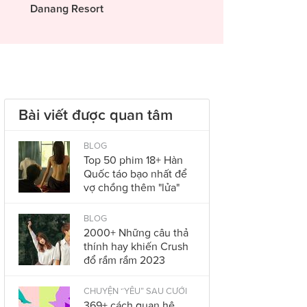
Danang Resort
Bài viết được quan tâm
BLOG
Top 50 phim 18+ Hàn
Quốc táo bạo nhất để
vợ chồng thêm "lửa"
BLOG
2000+ Những câu thả
thính hay khiến Crush
đổ rầm rầm 2023
CHUYỆN “YÊU” SAU CƯỚI
369+ cách quan hệ