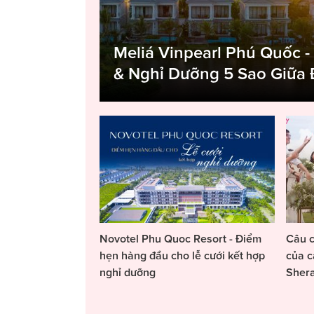
Meliá Vinpearl Phú Quốc -
& Nghỉ Dưỡng 5 Sao Giữa
Novotel Phu Quoc Resort - Điểm
Câu c
hẹn hàng đầu cho lễ cưới kết hợp
của c
nghỉ dưỡng
Sher