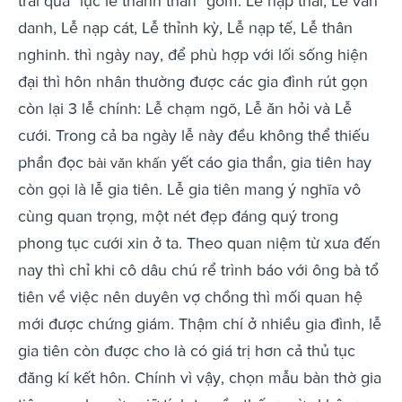
trải qua "lục lễ thành thân" gồm: Lễ nạp thái, Lễ vấn
danh, Lễ nạp cát, Lễ thỉnh kỳ, Lễ nạp tế, Lễ thân
nghinh. thì ngày nay, để phù hợp với lối sống hiện
đại thì hôn nhân thường được các gia đình rút gọn
còn lại 3 lễ chính: Lễ chạm ngõ, Lễ ăn hỏi và Lễ
cưới. Trong cả ba ngày lễ này đều không thể thiếu
phần đọc
yết cáo gia thần, gia tiên hay
bài văn khấn
còn gọi là lễ gia tiên. Lễ gia tiên mang ý nghĩa vô
cùng quan trọng, một nét đẹp đáng quý trong
phong tục cưới xin ở ta. Theo quan niệm từ xưa đến
nay thì chỉ khi cô dâu chú rể trình báo với ông bà tổ
tiên về việc nên duyên vợ chồng thì mối quan hệ
mới được chứng giám. Thậm chí ở nhiều gia đình, lễ
gia tiên còn được cho là có giá trị hơn cả thủ tục
đăng kí kết hôn. Chính vì vậy, chọn mẫu bàn thờ gia