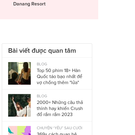
Danang Resort
Bài viết được quan tâm
BLOG
Top 50 phim 18+ Hàn
Quốc táo bạo nhất để
vợ chồng thêm "lửa"
BLOG
2000+ Những câu thả
thính hay khiến Crush
đổ rầm rầm 2023
CHUYỆN “YÊU” SAU CƯỚI
369+ cách quan hệ