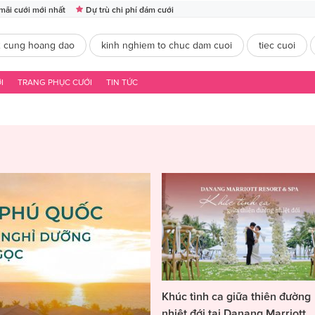
mãi cưới mới nhất
Dự trù chi phí đám cưới
2 cung hoang dao
kinh nghiem to chuc dam cuoi
tiec cuoi
I
TRANG PHỤC CƯỚI
TIN TỨC
Khúc tình ca giữa thiên đường
nhiệt đới tại Danang Marriott