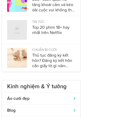
tăng khoái cảm và kéo
dài cuộc vui không thể
bỏ qua trong năm
2023
TIN TỨC
Top 20 phim 18+ hay
nhất trên Netflix
CHUẨN BỊ CƯỚI
Thủ tục đăng ký kết
hôn? Đăng ký kết hôn
cần giấy tờ gì năm
2023?
Kinh nghiệm & Ý tưởng
Áo cưới đẹp
Áo dài cưới
319
Blog
Nhẫn cưới đẹp
242