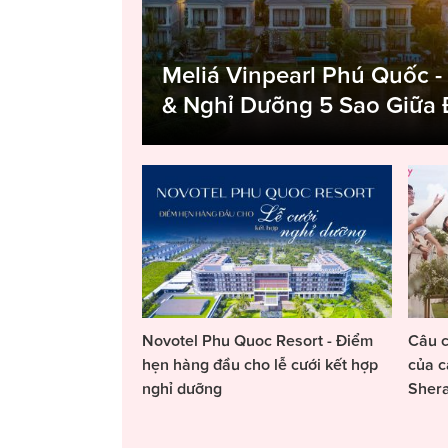
Meliá Vinpearl Phú Quốc -
& Nghỉ Dưỡng 5 Sao Giữa
Novotel Phu Quoc Resort - Điểm
Câu c
hẹn hàng đầu cho lễ cưới kết hợp
của c
nghỉ dưỡng
Sher