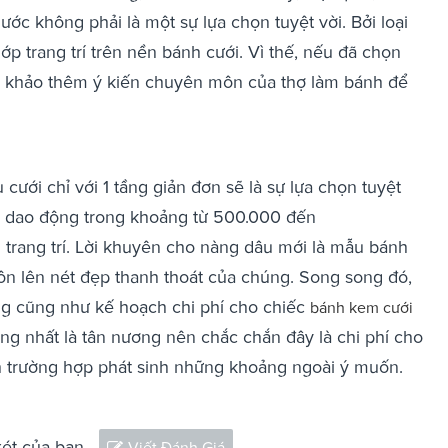
 nước không phải là một sự lựa chọn tuyệt vời. Bởi loại
lớp trang trí trên nền bánh cưới. Vì thế, nếu đã chọn
am khảo thêm ý kiến chuyên môn của thợ làm bánh để
cưới chỉ với 1 tầng giản đơn sẽ là sự lựa chọn tuyệt
hỉ dao động trong khoảng từ 500.000 đến
 trang trí. Lời khuyên cho nàng dâu mới là mẫu bánh
tôn lên nét đẹp thanh thoát của chúng. Song song đó,
ng cũng như kế hoạch chi phí cho chiếc
bánh kem cưới
ọng nhất là tân nương nên chắc chắn đây là chi phí cho
nh trường hợp phát sinh những khoảng ngoài ý muốn.
xét của bạn
Viết Đánh Giá