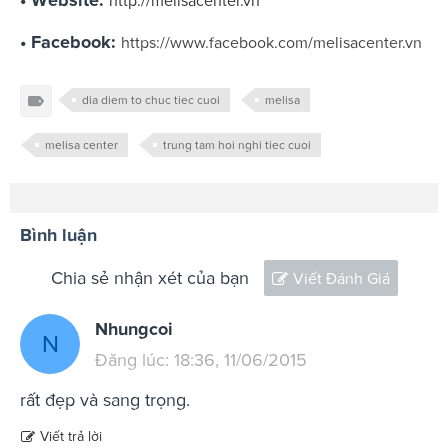
http://melisacenter.vn
• Facebook:
https://www.facebook.com/melisacenter.vn
dia diem to chuc tiec cuoi
melisa
melisa center
trung tam hoi nghi tiec cuoi
Bình luận
Chia sẻ nhận xét của bạn
Viết Đánh Giá
Nhungcoi
N
Đăng lúc: 18:36, 11/06/2015
rất đẹp và sang trọng.
Viết trả lời