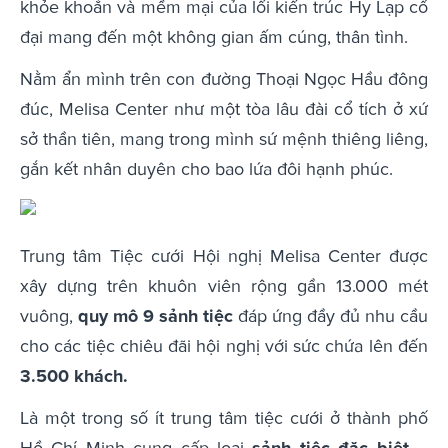
khỏe khoắn và mềm mại của lối kiến trúc Hy Lạp cổ
đại mang đến một không gian ấm cúng, thân tình.
Nằm ẩn mình trên con đường Thoại Ngọc Hầu đông
đúc, Melisa Center như một tòa lâu đài cổ tích ở xứ
sở thần tiên, mang trong mình sứ mệnh thiêng liêng,
gắn kết nhân duyên cho bao lứa đôi hạnh phúc.
Trung tâm Tiệc cưới Hội nghị Melisa Center được
xây dựng trên khuôn viên rộng gần 13.000 mét
vuông,
quy mô 9 sảnh tiệc
đáp ứng đầy đủ nhu cầu
cho các tiệc chiêu đãi hội nghị với sức chứa lên đến
3.500 khách.
Là một trong số ít trung tâm tiệc cưới ở thành phố
Hồ Chí Minh cung cấp loại
sảnh tiệc đặc biệt
–