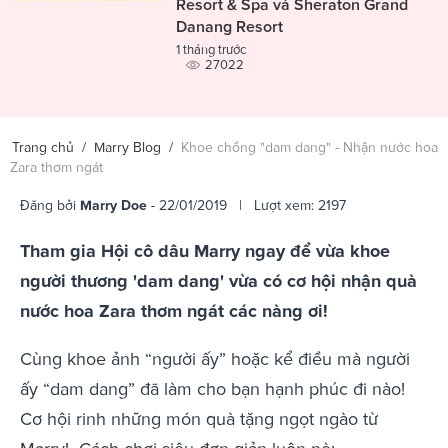
Resort & Spa và Sheraton Grand
Danang Resort
1 tháng trước
27022
Trang chủ
/
Marry Blog
/
Khoe chồng "dam dang" - Nhận nước hoa
Zara thơm ngát
Đăng bởi
Marry Doe
- 22/01/2019 | Lượt xem: 2197
Tham gia Hội cô dâu Marry ngay để vừa khoe
người thương 'dam dang' vừa có cơ hội nhận quà
nước hoa Zara thơm ngát các nàng ơi!
Cùng khoe ảnh “người ấy” hoặc kể điều mà người
ấy “dam dang” đã làm cho bạn hạnh phúc đi nào!
Cơ hội rinh những món quà tặng ngọt ngào từ