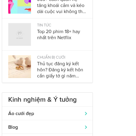
tăng khoái cảm và kéo
dài cuộc vui không thể
bỏ qua trong năm
2023
TIN TỨC
Top 20 phim 18+ hay
nhất trên Netflix
CHUẨN BỊ CƯỚI
Thủ tục đăng ký kết
hôn? Đăng ký kết hôn
cần giấy tờ gì năm
2023?
Kinh nghiệm & Ý tưởng
Áo cưới đẹp
Áo dài cưới
319
Blog
Nhẫn cưới đẹp
242