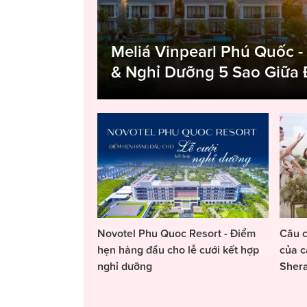
Meliá Vinpearl Phú Quốc -
& Nghỉ Dưỡng 5 Sao Giữa
Novotel Phu Quoc Resort - Điểm
Câu c
hẹn hàng đầu cho lễ cưới kết hợp
của c
nghỉ dưỡng
Sher