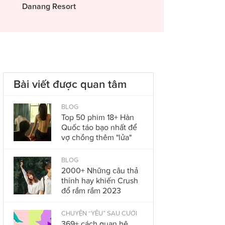
Danang Resort
Bài viết được quan tâm
BLOG
Top 50 phim 18+ Hàn
Quốc táo bạo nhất để
vợ chồng thêm "lửa"
BLOG
2000+ Những câu thả
thính hay khiến Crush
đổ rầm rầm 2023
CHUYỆN “YÊU” SAU CƯỚI
369+ cách quan hệ