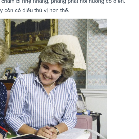
m chấm bi nhẹ nhàng, phảng phất hơi hướng cổ điển.
còn có điều thú vị hơn thế.