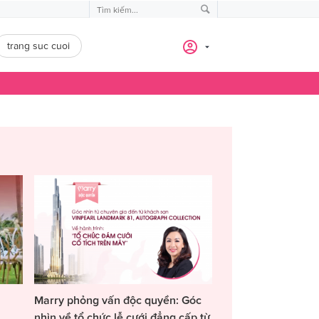
trang suc cuoi
Marry phỏng vấn độc quyền: Góc
nhìn về tổ chức lễ cưới đẳng cấp từ