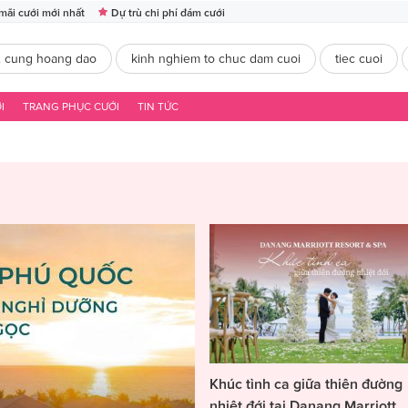
mãi cưới mới nhất
Dự trù chi phí đám cưới
2 cung hoang dao
kinh nghiem to chuc dam cuoi
tiec cuoi
I
TRANG PHỤC CƯỚI
TIN TỨC
Khúc tình ca giữa thiên đường
nhiệt đới tại Danang Marriott