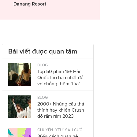
Danang Resort
Bài viết được quan tâm
BLOG
Top 50 phim 18+ Hàn
Quốc táo bạo nhất để
vợ chồng thêm "lửa"
BLOG
2000+ Những câu thả
thính hay khiến Crush
đổ rầm rầm 2023
CHUYỆN “YÊU” SAU CƯỚI
369+ cách quan hệ