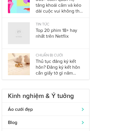
tăng khoái cảm và kéo
dài cuộc vui không thể
bỏ qua trong năm
2023
TIN TỨC
Top 20 phim 18+ hay
nhất trên Netflix
CHUẨN BỊ CƯỚI
Thủ tục đăng ký kết
hôn? Đăng ký kết hôn
cần giấy tờ gì năm
2023?
Kinh nghiệm & Ý tưởng
Áo cưới đẹp
Áo dài cưới
319
Blog
Nhẫn cưới đẹp
242