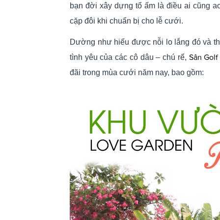
bạn đời xây dựng tổ ấm là điều ai cũng a
cặp đôi khi chuẩn bị cho lễ cưới.
Dường như hiểu được nỗi lo lắng đó và th
Sân Gol
tình yêu của các cô dâu – chú rể,
đãi trong mùa cưới năm nay, bao gồm: