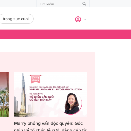
trang suc cuoi
Marry phỏng vấn độc quyền: Góc
nhìn về tổ chức lễ cưới đẳng cấp từ