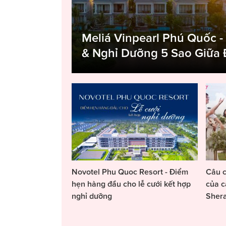
Meliá Vinpearl Phú Quốc -
& Nghỉ Dưỡng 5 Sao Giữa
Novotel Phu Quoc Resort - Điểm
Câu c
hẹn hàng đầu cho lễ cưới kết hợp
của c
nghỉ dưỡng
Sher