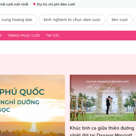
mãi cưới mới nhất
Dự trù chi phí đám cưới
2 cung hoang dao
kinh nghiem to chuc dam cuoi
tiec cuoi
I
TRANG PHỤC CƯỚI
TIN TỨC
Khúc tình ca giữa thiên đường
nhiệt đới tại Danang Marriott