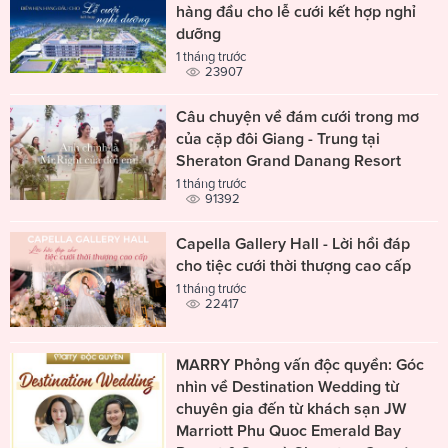
hàng đầu cho lễ cưới kết hợp nghỉ
dưỡng
1 tháng trước
23907
Câu chuyện về đám cưới trong mơ
của cặp đôi Giang - Trung tại
Sheraton Grand Danang Resort
1 tháng trước
91392
Capella Gallery Hall - Lời hồi đáp
cho tiệc cưới thời thượng cao cấp
1 tháng trước
22417
MARRY Phỏng vấn độc quyền: Góc
nhìn về Destination Wedding từ
chuyên gia đến từ khách sạn JW
Marriott Phu Quoc Emerald Bay