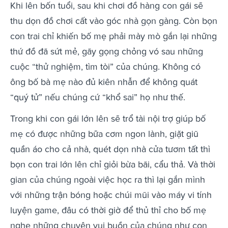
Khi lên bốn tuổi, sau khi chơi đồ hàng con gái sẽ
thu dọn đồ chơi cất vào góc nhà gọn gàng. Còn bọn
con trai chỉ khiến bố mẹ phải mày mò gắn lại những
thứ đồ đã sứt mẻ, gãy gọng chỏng vó sau những
cuộc “thử nghiệm, tìm tòi” của chúng. Không có
ông bố bà mẹ nào đủ kiên nhẫn để không quát
“quý tử” nếu chúng cứ “khổ sai” họ như thế.
Trong khi con gái lớn lên sẽ trổ tài nội trợ giúp bố
mẹ có được những bữa cơm ngon lành, giặt giũ
quần áo cho cả nhà, quét dọn nhà cửa tươm tất thì
bọn con trai lớn lên chỉ giỏi bừa bãi, cẩu thả. Và thời
gian của chúng ngoài việc học ra thì lại gắn mình
với những trận bóng hoặc chúi mũi vào máy vi tính
luyện game, đâu có thời giờ để thủ thỉ cho bố mẹ
nghe những chuyện vui buồn của chúng như con