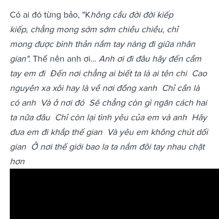
Có ai đó từng bảo, "K
hông cầu đời đời kiếp
kiếp, chẳng mong sớm sớm chiều chiều, chỉ
mong được bình thản nắm tay nàng đi giữa nhân
gian".
Thế nên anh ơi...
Anh ơi đi đâu hãy đến cầm
tay em đi
Đến nơi chẳng ai biết ta là ai tên chi
Cao
nguyên xa xôi hay là về nơi đồng xanh
Chỉ cần là
có anh
Và ở nơi đó
Sẽ chẳng còn gì ngăn cách hai
ta nữa đâu
Chỉ còn lại tình yêu của em và anh
Hãy
đưa em đi khắp thế gian
Và yêu em không chút dối
gian
Ở nơi thế giới bao la ta nắm đôi tay nhau chặt
hơn