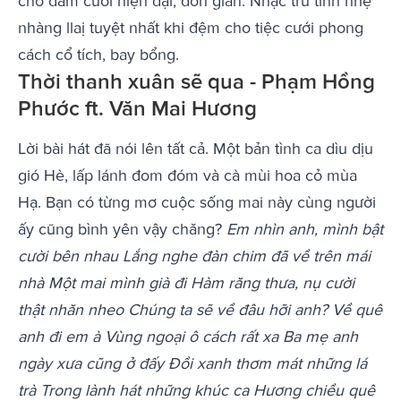
cho đám cưới hiện đại, đơn giản. Nhạc trữ tình nhẹ
nhàng llaị tuyệt nhất khi đệm cho tiệc cưới phong
cách cổ tích, bay bổng.
Thời thanh xuân sẽ qua - Phạm Hồng
Phước ft. Văn Mai Hương
Lời bài hát đã nói lên tất cả. Một bản tình ca dìu dịu
gió Hè, lấp lánh đom đóm và cà mùi hoa cỏ mùa
Hạ. Bạn có từng mơ cuộc sống mai này cùng người
ấy cũng bình yên vậy chăng?
Em nhìn anh, mình bật
cười bên nhau
Lắng nghe đàn chim đã về trên mái
nhà
Một mai mình già đi
Hàm răng thưa, nụ cười
thật nhăn nheo
Chúng ta sẽ về đâu hỡi anh?
Về quê
anh đi em à
Vùng ngoại ô cách rất xa
Ba mẹ anh
ngày xưa cũng ở đấy
Đồi xanh thơm mát những lá
trà
Trong lành hát những khúc ca
Hương chiều quê