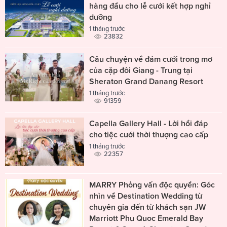
hàng đầu cho lễ cưới kết hợp nghỉ
dưỡng
1 tháng trước
23832
Câu chuyện về đám cưới trong mơ
của cặp đôi Giang - Trung tại
Sheraton Grand Danang Resort
1 tháng trước
91359
Capella Gallery Hall - Lời hồi đáp
cho tiệc cưới thời thượng cao cấp
1 tháng trước
22357
MARRY Phỏng vấn độc quyền: Góc
nhìn về Destination Wedding từ
chuyên gia đến từ khách sạn JW
Marriott Phu Quoc Emerald Bay