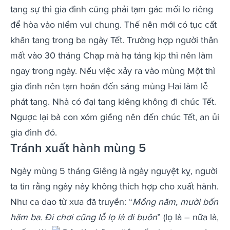
tang sự thì gia đình cũng phải tạm gác mối lo riêng
để hòa vào niềm vui chung. Thế nên mới có tục cất
khăn tang trong ba ngày Tết. Trường hợp người thân
mất vào 30 tháng Chạp mà hạ táng kịp thì nên làm
ngay trong ngày. Nếu việc xảy ra vào mùng Một thì
gia đình nên tạm hoãn đến sáng mùng Hai làm lễ
phát tang. Nhà có đại tang kiêng không đi chúc Tết.
Ngược lại bà con xóm giềng nên đến chúc Tết, an ủi
gia đình đó.
Tránh xuất hành mùng 5
Ngày mùng 5 tháng Giêng là ngày nguyệt kỵ, người
ta tin rằng ngày này không thích hợp cho xuất hành.
Như ca dao từ xưa đã truyền: “
Mồng năm, mười bốn
hăm ba. Đi chơi cũng lỗ lọ là đi buôn
” (lọ là – nữa là,